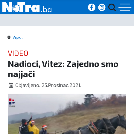
Početna
Vijesti
Vijesti
VIDEO
Sport
Nadioci, Vitez: Zajedno smo
najjači
Kultura
Objavljeno: 25.Prosinac.2021.
Crna
kronika
Politika
Zanimljivosti