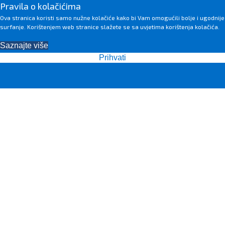
Pravila o kolačićima
Ova stranica koristi samo nužne kolačiće kako bi Vam omogućili bolje i ugodnije
surfanje. Korištenjem web stranice slažete se sa uvjetima korištenja kolačića.
Saznajte više
Prihvati