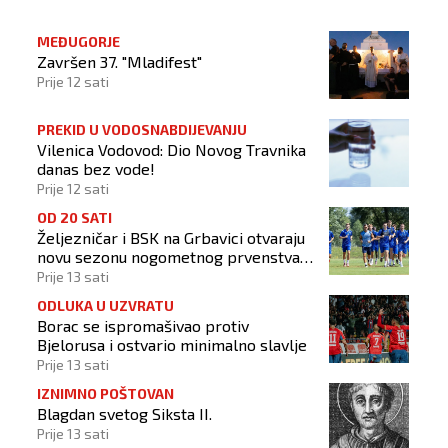
MEĐUGORJE
Završen 37. "Mladifest"
Prije 12 sati
PREKID U VODOSNABDIJEVANJU
Vilenica Vodovod: Dio Novog Travnika
danas bez vode!
Prije 12 sati
OD 20 SATI
Željezničar i BSK na Grbavici otvaraju
novu sezonu nogometnog prvenstva
BiH
Prije 13 sati
ODLUKA U UZVRATU
Borac se ispromašivao protiv
Bjelorusa i ostvario minimalno slavlje
Prije 13 sati
IZNIMNO POŠTOVAN
Blagdan svetog Siksta II.
Prije 13 sati