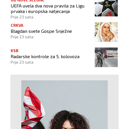
UEFA uvela dva nova pravila za Ligu
prvaka i europska natjecanja
Prije 23 sata
CRKVA
Blagdan svete Gospe Snježne
Prije 23 sata
KSB
Radarske kontrole za 5. kolovoza
Prije 23 sata