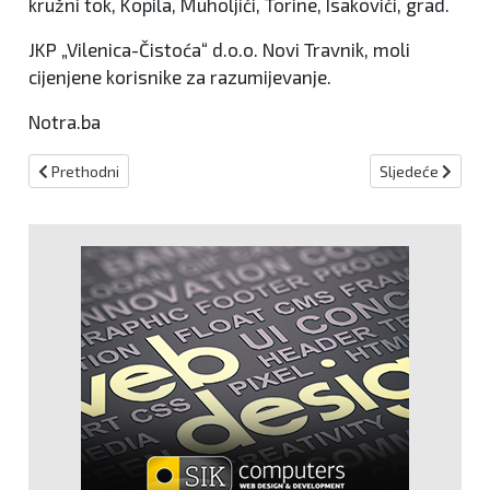
kružni tok, Kopila, Muholjići, Torine, Isakovići, grad.
JKP „Vilenica-Čistoća“ d.o.o. Novi Travnik, moli
cijenjene korisnike za razumijevanje.
Notra.ba
Prethodni članak: Ništa od snijega za Novu godinu: Evo kakvo nas
Sljedeći članak
Prethodni
Sljedeće