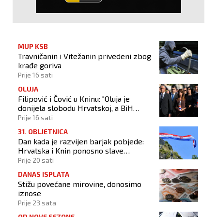
MUP KSB
Travničanin i Vitežanin privedeni zbog
krađe goriva
Prije 16 sati
OLUJA
Filipović i Čović u Kninu: "Oluja je
donijela slobodu Hrvatskoj, a BiH
otvorila put prema miru!"
Prije 16 sati
31. OBLJETNICA
Dan kada je razvijen barjak pobjede:
Hrvatska i Knin ponosno slave
obljetnicu Oluje
Prije 20 sati
DANAS ISPLATA
Stižu povećane mirovine, donosimo
iznose
Prije 23 sata
OD NOVE SEZONE