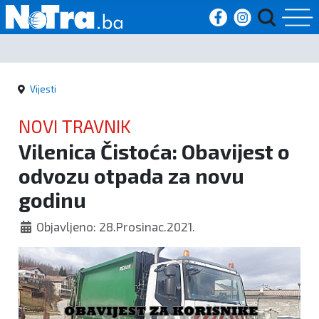
Početna
Vijesti
Vijesti
NOVI TRAVNIK
Sport
Vilenica Čistoća: Obavijest o
odvozu otpada za novu
Kultura
godinu
Crna
Objavljeno: 28.Prosinac.2021.
kronika
Politika
Zanimljivosti