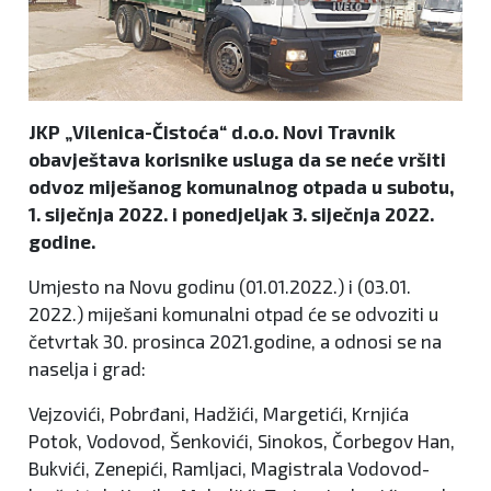
JKP „Vilenica-Čistoća“ d.o.o. Novi Travnik
obavještava korisnike usluga da se neće vršiti
odvoz miješanog komunalnog otpada u subotu,
1. siječnja 2022. i ponedjeljak 3. siječnja 2022.
godine.
Umjesto na Novu godinu (01.01.2022.) i (03.01.
2022.) miješani komunalni otpad će se odvoziti u
četvrtak 30. prosinca 2021.godine, a odnosi se na
naselja i grad:
Vejzovići, Pobrđani, Hadžići, Margetići, Krnjića
Potok, Vodovod, Šenkovići, Sinokos, Čorbegov Han,
Bukvići, Zenepići, Ramljaci, Magistrala Vodovod-