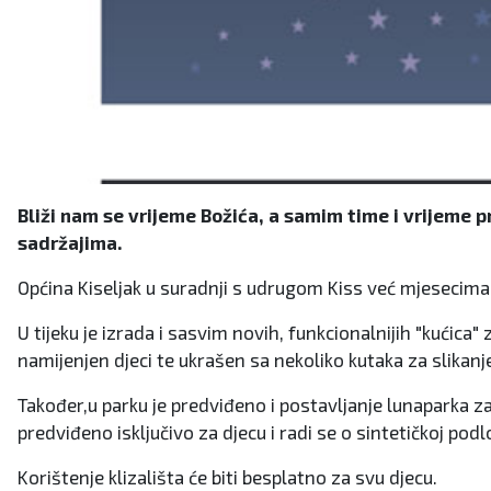
Bliži nam se vrijeme Božića, a samim time i vrijeme 
sadržajima.
Općina Kiseljak u suradnji s udrugom Kiss već mjesecima r
U tijeku je izrada i sasvim novih, funkcionalnijih "kućica
namijenjen djeci te ukrašen sa nekoliko kutaka za slikanj
Također,u parku je predviđeno i postavljanje lunaparka za 
predviđeno isključivo za djecu i radi se o sintetičkoj podl
Korištenje klizališta će biti besplatno za svu djecu.