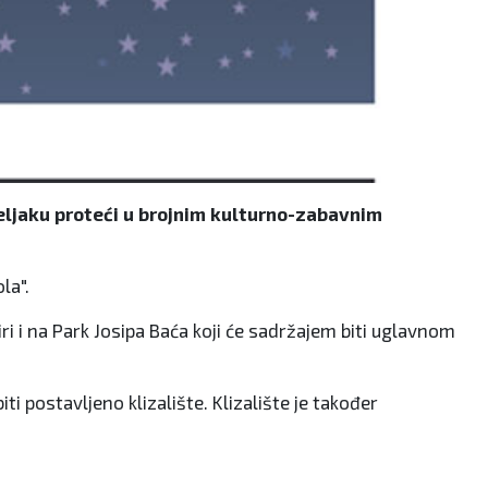
iseljaku proteći u brojnim kulturno-zabavnim
la".
iri i na Park Josipa Baća koji će sadržajem biti uglavnom
i postavljeno klizalište. Klizalište je također