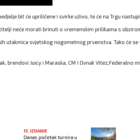
jelje bit će upriličene i svirke uživo, te će na Trgu nastupi
itelji neće morati brinuti o vremenskim prilikama s obzirom 
nih utakmica svjetskog nogometnog prvenstva. Tako će se sv
ljak, brendovi Juicy i Maraska, CM i Ovnak Vitez,Federalno m
iznanje ministru Bojanu Domiću
13. IZDANJE
Danas početak turnira u