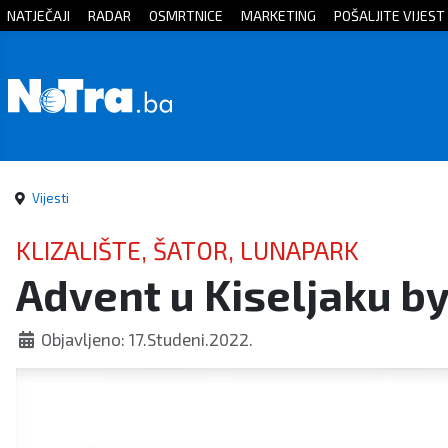
NATJEČAJI
RADAR
OSMRTNICE
MARKETING
POŠALJITE VIJEST
Početna
Vijesti
Sport
Vijesti
Kultura
KLIZALIŠTE, ŠATOR, LUNAPARK
Advent u Kiseljaku by
Crna
kronika
Objavljeno: 17.Studeni.2022.
Politika
Zanimljivosti