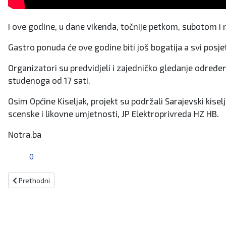
I ove godine, u dane vikenda, točnije petkom, subotom i ned
Gastro ponuda će ove godine biti još bogatija a svi posjet
Organizatori su predvidjeli i zajedničko gledanje određe
studenoga od 17 sati.
Osim Općine Kiseljak, projekt su podržali Sarajevski kise
scenske i likovne umjetnosti, JP Elektroprivreda HZ HB.
Notra.ba
0
Prethodni članak: Islamska zajednica Travnik dodijelila posebno pr
Prethodni