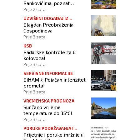
Rankovićima, poznat
raspored prvog dana
Prije 2 sata
UZVIŠENI DOGAĐAJ IZ
Blagdan Preobraženja
KRISTOVA ŽIVOTA
Gospodinova
Prije 3 sata
KSB
Radarske kontrole za 6.
kolovoza!
Prije 3 sata
SERVISNE INFORMACIJE
BiHAMK: Pojačan intenzitet
prometa!
Prije 3 sata
VREMENSKA PROGNOZA
Sunčano vrijeme,
temperature do 35°C!
Prije 3 sata
PORUKE PODRŽAVANJA I
Prijetnje i poruke mržnje u
ODOBRAVANJA