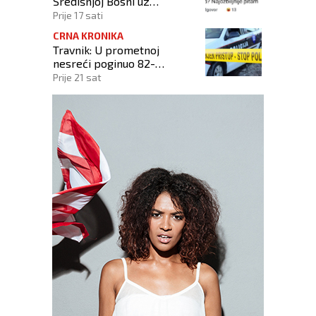
Središnjoj Bosni uz
odoboravanje i potporu
Prije 17 sati
počinitelju
CRNA KRONIKA
Travnik: U prometnoj
nesreći poginuo 82-
godišnjak
Prije 21 sat