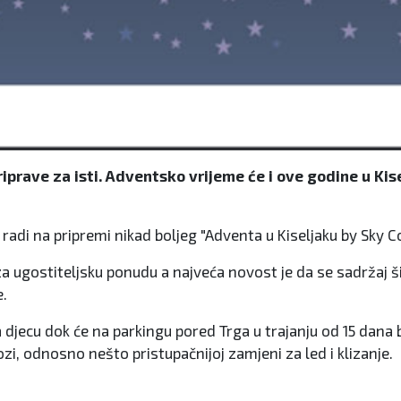
priprave za isti. Adventsko vrijeme će i ove godine u K
adi na pripremi nikad boljeg "Adventa u Kiseljaku by Sky Co
" za ugostiteljsku ponudu a najveća novost je da se sadržaj š
e.
djecu dok će na parkingu pored Trga u trajanju od 15 dana bit
ozi, odnosno nešto pristupačnijoj zamjeni za led i klizanje.