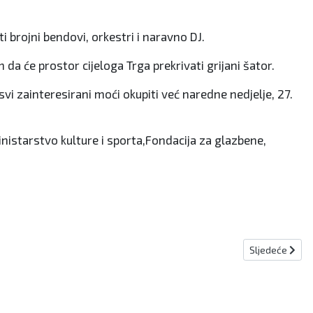
ti brojni bendovi, orkestri i naravno DJ.
da će prostor cijeloga Trga prekrivati grijani šator.
i zainteresirani moći okupiti već naredne nedjelje, 27.
inistarstvo kulture i sporta,Fondacija za glazbene,
Sljedeći člana
Sljedeće