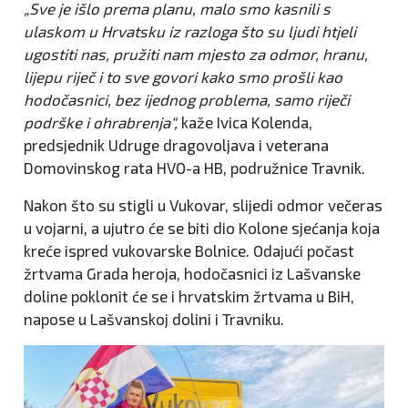
„Sve je išlo prema planu, malo smo kasnili s
ulaskom u Hrvatsku iz razloga što su ljudi htjeli
ugostiti nas, pružiti nam mjesto za odmor, hranu,
lijepu riječ i to sve govori kako smo prošli kao
hodočasnici, bez ijednog problema, samo riječi
podrške i ohrabrenja“,
kaže Ivica Kolenda,
predsjednik Udruge dragovoljava i veterana
Domovinskog rata HVO-a HB, podružnice Travnik.
Nakon što su stigli u Vukovar, slijedi odmor večeras
u vojarni, a ujutro će se biti dio Kolone sjećanja koja
kreće ispred vukovarske Bolnice. Odajući počast
žrtvama Grada heroja, hodočasnici iz Lašvanske
doline poklonit će se i hrvatskim žrtvama u BiH,
napose u Lašvanskoj dolini i Travniku.