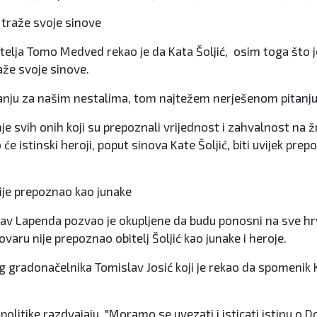
k traže svoje sinove
telja Tomo Medved rekao je da Kata Šoljić, osim toga što je
raže svoje sinove.
raganju za našim nestalima, tom najtežem nerješenom pitanj
e svih onih koji su prepoznali vrijednost i zahvalnost na žrt
 istinski heroji, poput sinova Kate Šoljić, biti uvijek prepo
 nije prepoznao kao junake
av Lapenda pozvao je okupljene da budu ponosni na sve hrva
varu nije prepoznao obitelj Šoljić kao junake i heroje.
og gradonačelnika Tomislav Josić koji je rekao da spomenik
politike razdvajaju. "Moramo se uvezati i isticati istinu o