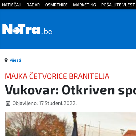
NATJEČAJI
RADAR
OSMRTNICE
MARKETING
POŠALJITE VIJEST
Početna
Vijesti
Sport
Vijesti
Kultura
MAJKA ČETVORICE BRANITELJA
Vukovar: Otkriven spo
Crna
kronika
Objavljeno: 17.Studeni.2022.
Politika
Zanimljivosti