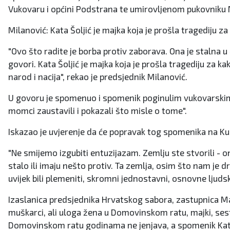
Vukovaru i općini Podstrana te umirovljenom pukovniku Mir
Milanović: Kata Šoljić je majka koja je prošla tragediju za
"Ovo što radite je borba protiv zaborava. Ona je stalna u
govori. Kata Šoljić je majka koja je prošla tragediju za k
narod i nacija", rekao je predsjednik Milanović.
U govoru je spomenuo i spomenik poginulim vukovarskim b
momci zaustavili i pokazali što misle o tome".
Iskazao je uvjerenje da će popravak tog spomenika na Kupr
"Ne smijemo izgubiti entuzijazam. Zemlju ste stvorili - o
stalo ili imaju nešto protiv. Ta zemlja, osim što nam je dr
uvijek bili plemeniti, skromni jednostavni, osnovne ljudske
Izaslanica predsjednika Hrvatskog sabora, zastupnica Marij
muškarci, ali uloga žena u Domovinskom ratu, majki, sestara
Domovinskom ratu godinama ne jenjava, a spomenik Kati Š