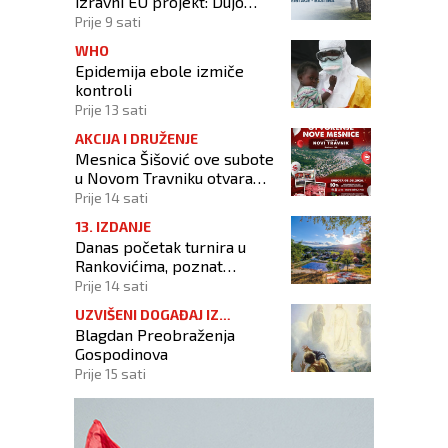
izravni EU projekt: Dujo
potpisao ugovor
Prije 9 sati
WHO
Epidemija ebole izmiče
kontroli
Prije 13 sati
AKCIJA I DRUŽENJE
Mesnica Šišović ove subote
u Novom Travniku otvara
poslovnicu!
Prije 14 sati
13. IZDANJE
Danas početak turnira u
Rankovićima, poznat
raspored prvog dana
Prije 14 sati
UZVIŠENI DOGAĐAJ IZ
Blagdan Preobraženja
KRISTOVA ŽIVOTA
Gospodinova
Prije 15 sati