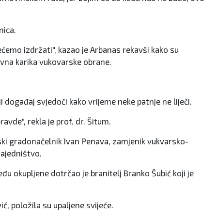
nica.
nećemo izdržati", kazao je Arbanas rekavši kako su
lavna karika vukovarske obrane.
događaj svjedoči kako vrijeme neke patnje ne liječi.
avde", rekla je prof. dr. Šitum.
rski gradonačelnik Ivan Penava, zamjenik vukvarsko-
 zajedništvo.
eđu okupljene dotrčao je branitelj Branko Šubić koji je
, položila su upaljene svijeće.