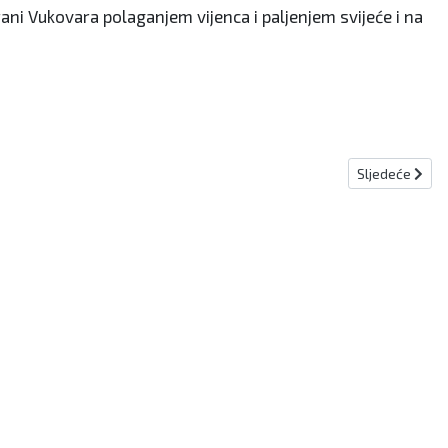
ani Vukovara polaganjem vijenca i paljenjem svijeće i na
Sljedeći člana
Sljedeće