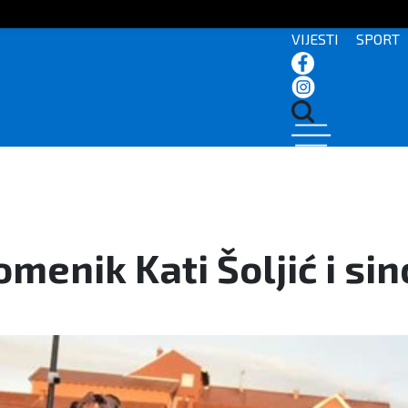
VIJESTI
SPORT
menik Kati Šoljić i si