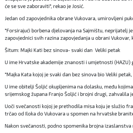
će se sve zaboraviti", rekao je Josić.
Jedan od zapovjednika obrane Vukovara, umirovljeni pukov
"Forsirajući borbena djelovanja na Sajmištu, neprijatelj j
zapovjednici svih razina zapovjedanja u obrani Vukovar, k
Šitum: Majki Kati bez sinova- svaki dan Veliki petak
U ime Hrvatske akademije znanosti i umjetnosti (HAZU) go
"Majka Kata kojoj je svaki dan bez sinova bio Veliki petak,
U ime obitelji Šoljić okupljenima na dolasku, među kojim
srijemskog župana Franjo Šoljić i brojni drugi, zahvalila je
Uoči svečanosti kojoj je prethodila misa koju je služio fra
trčao od Iloka do Vukovara u spomen na hrvatske branit
Nakon svečanosti, podno spomenika brojna izaslanstva me