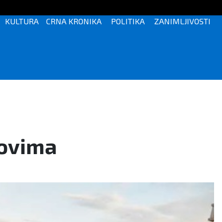
KULTURA
CRNA KRONIKA
POLITIKA
ZANIMLJIVOSTI
novima