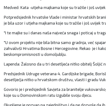
Medved: Kata -utjeha majkama koje su tražile i još uvije
Potpredsjednik hrvatske Vlade i ministar hrvatskih brani
je bila uzor i utjeha majkama koje su tražile i još uvijek t
"I te majke su i danas naša najveća snaga i poticaj u t
"U ovom projektu nije bila bitna samo gradnja, već spajanj
zahvalivši Hrvatima Bosne i Hercegovine. Rekao je i kako će
beskompromisnosti u domoljublju.
Lapenda: Žalosno da u tri desetljeća nitko obitelj Šoljić
Predsjednik Udruge veterana 4. Gardijske brigade, Borisl
desetljećja nitko u hrvatskom društvu, vlasti i gradu Vuko
Govorio je i predsjednik Savjeta za branitelje vukovarsk
koje su u Domovinskom ratu izgubile svoju djecu.
Okupljene je pozvao na zajedništvo i da ne dozvole da ih 