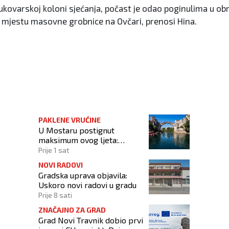
ukovarskoj koloni sjećanja, počast je odao poginulima u obr
 mjestu masovne grobnice na Ovčari, prenosi Hina.
ice za žrtve agresije
PAKLENE VRUĆINE
U Mostaru postignut
maksimum ovog ljeta:
Izmjerena temperatura od
Prije 1 sat
42,3 stupnja Celzijeva
NOVI RADOVI
Gradska uprava objavila:
Uskoro novi radovi u gradu
Prije 8 sati
ZNAČAJNO ZA GRAD
Grad Novi Travnik dobio prvi