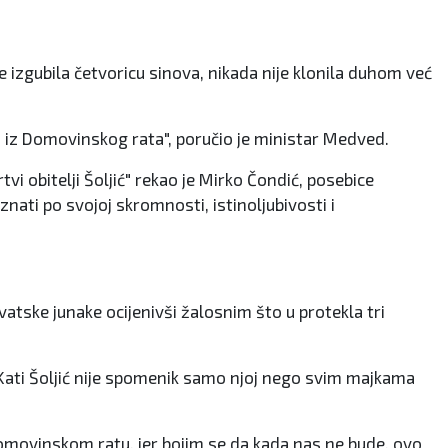
 izgubila četvoricu sinova, nikada nije klonila duhom već
u iz Domovinskog rata", poručio je ministar Medved.
vi obitelji Šoljić" rekao je Mirko Čondić, posebice
znati po svojoj skromnosti, istinoljubivosti i
tske junake ocijenivši žalosnim što u protekla tri
 Kati Šoljić nije spomenik samo njoj nego svim majkama
 Domovinskom ratu, jer bojim se da kada nas ne bude, ovo