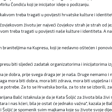
ku Čondiću koji je inicijator ideje o podizanju.
 kakvom treba tragati u povijesti hrvatske kulture i identite
 čovjekovom životu jer najveći čovjekov strah je strah od je
akvom treba tragati u povijesti naše kulture i identiteta. A 
raniteljima na Kupresu, koji je nedavno oštećen i ponovio 
esu biti sljedeći zadatak organizatorima i inicijatorima iz
na je dobra, prije svega draga jer je naša. Druge nemamo i n
aga mora biti dobra, mora biti zdrava, mora biti uspješna i i
 potrebe. Za to se Hrvatska borila, za to ste se izborili, za 
ana Balić istaknula je da je Kata Šoljić za života bila živi
 i nas kćeri, bila je ostat će jednako važna", kazala je Bali
oljić je spomenik svim majkama koje su živote svoje dijec