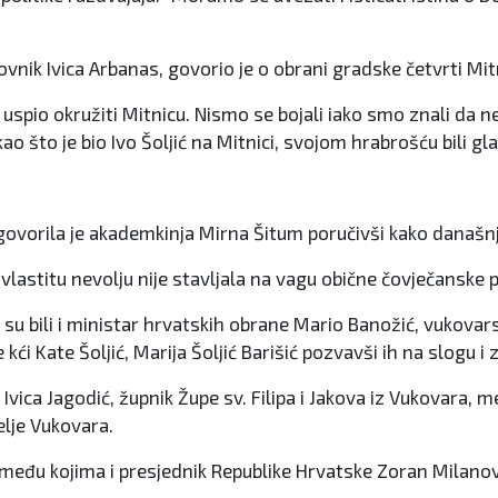
nik Ivica Arbanas, govorio je o obrani gradske četvrti Mit
e uspio okružiti Mitnicu. Nismo se bojali iako smo znali da 
ao što je bio Ivo Šoljić na Mitnici, svojom hrabrošću bili g
vorila je akademkinja Mirna Šitum poručivši kako današnji 
 vlastitu nevolju nije stavljala na vagu obične čovječanske pr
a su bili i ministar hrvatskih obrane Mario Banožić, vukova
 kći Kate Šoljić, Marija Šoljić Barišić pozvavši ih na slogu i
 Ivica Jagodić, župnik Župe sv. Filipa i Jakova iz Vukovara, m
elje Vukovara.
đu kojima i presjednik Republike Hrvatske Zoran Milanović