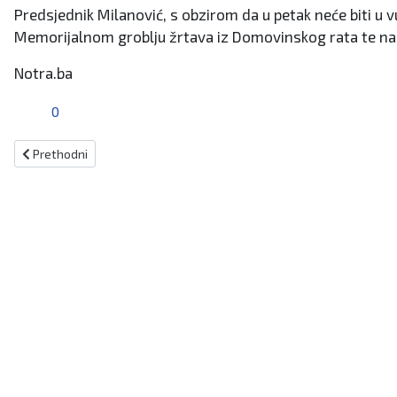
Predsjednik Milanović, s obzirom da u petak neće biti u v
Memorijalnom groblju žrtava iz Domovinskog rata te na
Notra.ba
0
Prethodni članak: Molitva i paljenje svijeća u krugu vukovarske boln
Prethodni