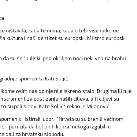
ta
ze ništavila, kada te nema, kada o tebi više nitko ne
naša kultura i naš identitet su europski. Mi smo europski
da su se "huljski pod okriljem noći neki veoma hrabri
gradnje spomenika Kati Šoljić.
ikome osim nas do nje nije iskreno stalo. Drugima ili nije
nstrument za postizanje naših ciljeva, a ti ciljevi su
to su pali sinovi Kate Šoljić", rekao je Milanović.
 spomenik i istinski uzor. "Hrvatsku su branili većinom
ć i poručila da bol onih koji su nekoga izgubili u
e dali za hrvatsku slobodu.