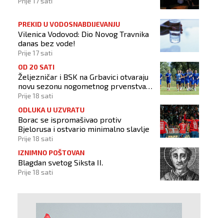
Prije 17 sati
PREKID U VODOSNABDIJEVANJU
Vilenica Vodovod: Dio Novog Travnika
danas bez vode!
Prije 17 sati
OD 20 SATI
Željezničar i BSK na Grbavici otvaraju
novu sezonu nogometnog prvenstva
BiH
Prije 18 sati
ODLUKA U UZVRATU
Borac se ispromašivao protiv
Bjelorusa i ostvario minimalno slavlje
Prije 18 sati
IZNIMNO POŠTOVAN
Blagdan svetog Siksta II.
Prije 18 sati