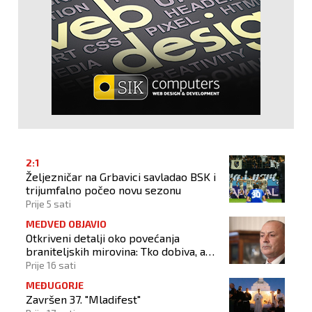
2:1
Željezničar na Grbavici savladao BSK i
trijumfalno počeo novu sezonu
Prije 5 sati
MEDVED OBJAVIO
Otkriveni detalji oko povećanja
braniteljskih mirovina: Tko dobiva, a
tko ne
Prije 16 sati
MEĐUGORJE
Završen 37. "Mladifest"