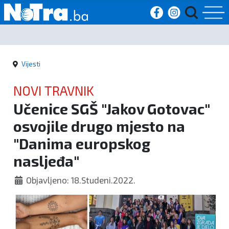
Početna
Vijesti
Vijesti
NOVI TRAVNIK
Sport
Učenice SGŠ "Jakov Gotovac"
osvojile drugo mjesto na
Kultura
"Danima europskog
Crna
nasljeđa"
kronika
Objavljeno: 18.Studeni.2022.
Politika
Zanimljivosti