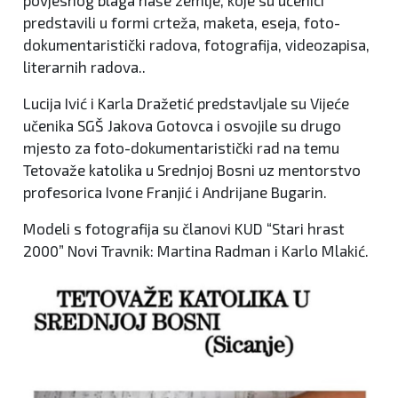
povjesnog blaga naše zemlje, koje su učenici
predstavili u formi crteža, maketa, eseja, foto-
dokumentaristički radova, fotografija, videozapisa,
literarnih radova..
Lucija Ivić i Karla Dražetić predstavljale su Vijeće
učenika SGŠ Jakova Gotovca i osvojile su drugo
mjesto za foto-dokumentaristički rad na temu
Tetovaže katolika u Srednjoj Bosni uz mentorstvo
profesorica Ivone Franjić i Andrijane Bugarin.
Modeli s fotografija su članovi KUD “Stari hrast
2000” Novi Travnik: Martina Radman i Karlo Mlakić.