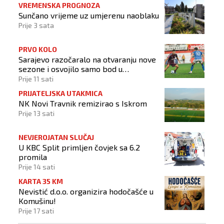
VREMENSKA PROGNOZA
Sunčano vrijeme uz umjerenu naoblaku
Prije 3 sata
PRVO KOLO
Sarajevo razočaralo na otvaranju nove
sezone i osvojilo samo bod u
Vrapčićima
Prije 11 sati
PRIJATELJSKA UTAKMICA
NK Novi Travnik remizirao s Iskrom
Prije 13 sati
NEVJEROJATAN SLUČAJ
U KBC Split primljen čovjek sa 6.2
promila
Prije 14 sati
KARTA 35 KM
Nevistić d.o.o. organizira hodočašće u
Komušinu!
Prije 17 sati