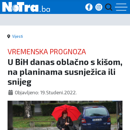
Početna
Vijesti
Vijesti
VREMENSKA PROGNOZA
Sport
U BiH danas oblačno s kišom,
na planinama susnježica ili
Kultura
snijeg
Crna
Objavljeno: 19.Studeni.2022.
kronika
Politika
Zanimljivosti