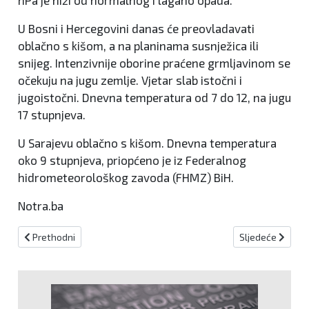
hPa je niži od normalnog i lagano opada.
U Bosni i Hercegovini danas će preovladavati
oblačno s kišom, a na planinama susnježica ili
snijeg. Intenzivnije oborine praćene grmljavinom se
očekuju na jugu zemlje. Vjetar slab istočni i
jugoistočni. Dnevna temperatura od 7 do 12, na jugu
17 stupnjeva.
U Sarajevu oblačno s kišom. Dnevna temperatura
oko 9 stupnjeva, priopćeno je iz Federalnog
hidrometeorološkog zavoda (FHMZ) BiH.
Notra.ba
Prethodni članak: Magla smanjuje vidljivost na području Sarajeva i 
Sljedeći članak:
Prethodni
Sljedeće