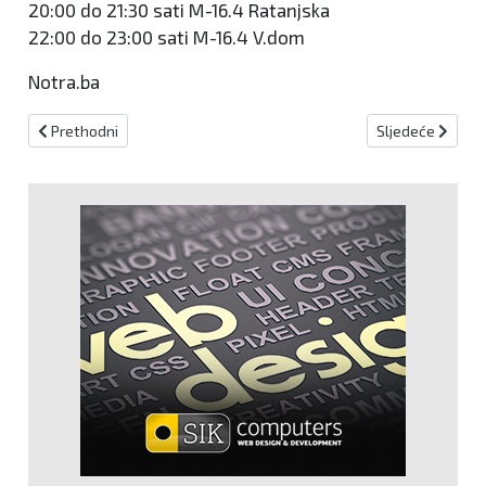
20:00 do 21:30 sati M-16.4 Ratanjska
22:00 do 23:00 sati M-16.4 V.dom
Notra.ba
Prethodni članak: Potres u Jadranskom moru jačine 4,6 po Richter
Sljedeći članak:
Prethodni
Sljedeće