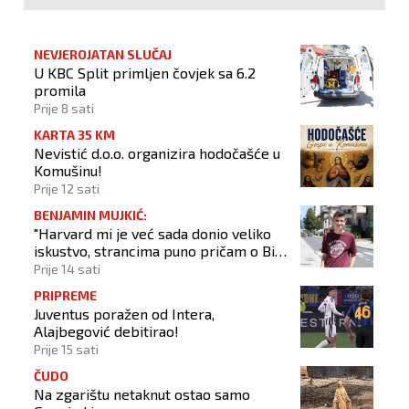
NEVJEROJATAN SLUČAJ
U KBC Split primljen čovjek sa 6.2
promila
Prije 8 sati
KARTA 35 KM
Nevistić d.o.o. organizira hodočašće u
Komušinu!
Prije 12 sati
BENJAMIN MUJKIĆ:
"Harvard mi je već sada donio veliko
iskustvo, strancima puno pričam o BiH
i Novom Travniku"
Prije 14 sati
PRIPREME
Juventus poražen od Intera,
Alajbegović debitirao!
Prije 15 sati
ČUDO
Na zgarištu netaknut ostao samo