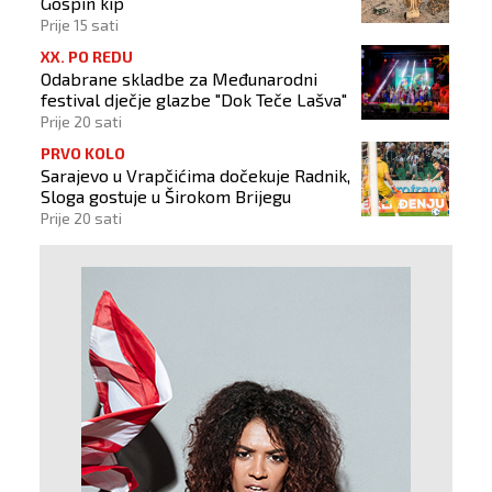
Gospin kip
Prije 15 sati
XX. PO REDU
Odabrane skladbe za Međunarodni
festival dječje glazbe "Dok Teče Lašva"
Prije 20 sati
PRVO KOLO
Sarajevo u Vrapčićima dočekuje Radnik,
Sloga gostuje u Širokom Brijegu
Prije 20 sati