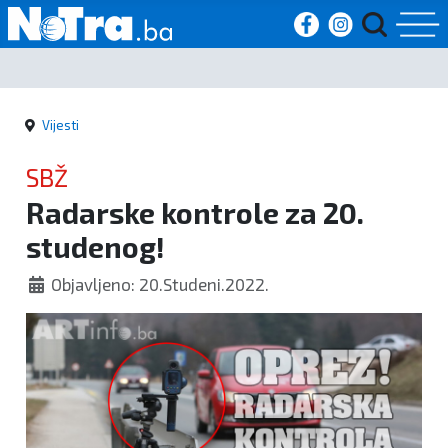
Početna
Vijesti
Vijesti
SBŽ
Sport
Radarske kontrole za 20.
studenog!
Kultura
Objavljeno: 20.Studeni.2022.
Crna
kronika
Politika
Zanimljivosti