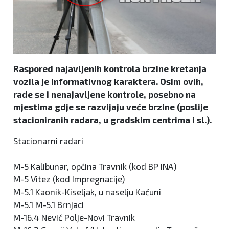
Raspored najavljenih kontrola brzine kretanja
vozila je informativnog karaktera. Osim ovih,
rade se i nenajavljene kontrole, posebno na
mjestima gdje se razvijaju veće brzine (poslije
stacioniranih radara, u gradskim centrima i sl.).
Stacionarni radari
M-5 Kalibunar, općina Travnik (kod BP INA)
M-5 Vitez (kod Impregnacije)
M-5.1 Kaonik-Kiseljak, u naselju Kaćuni
M-5.1 M-5.1 Brnjaci
M-16.4 Nević Polje-Novi Travnik