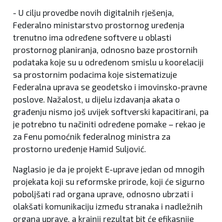
- U cilju provedbe novih digitalnih rješenja,
Federalno ministarstvo prostornog uređenja
trenutno ima određene softvere u oblasti
prostornog planiranja, odnosno baze prostornih
podataka koje su u određenom smislu u koorelaciji
sa prostornim podacima koje sistematizuje
Federalna uprava se geodetsko i imovinsko-pravne
poslove. Nažalost, u dijelu izdavanja akata o
građenju nismo još uvijek softverski kapacitirani, pa
je potrebno tu načiniti određene pomake – rekao je
za Fenu pomoćnik federalnog ministra za
prostorno uređenje Hamid Suljović.
Naglasio je da je projekt E-uprave jedan od mnogih
projekata koji su reformske prirode, koji će sigurno
poboljšati rad organa uprave, odnosno ubrzati i
olakšati komunikaciju između stranaka i nadležnih
organa uprave, a krajnji rezultat bit će efikasnije