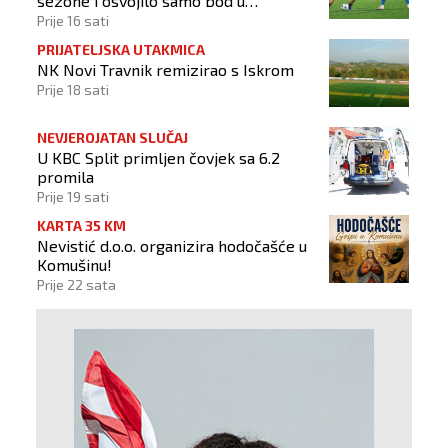
sezone i osvojilo samo bod u
Vrapčićima
Prije 16 sati
PRIJATELJSKA UTAKMICA
NK Novi Travnik remizirao s Iskrom
Prije 18 sati
NEVJEROJATAN SLUČAJ
U KBC Split primljen čovjek sa 6.2
promila
Prije 19 sati
KARTA 35 KM
Nevistić d.o.o. organizira hodočašće u
Komušinu!
Prije 22 sata