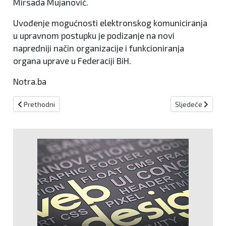
Mirsada Mujanović.
Uvođenje mogućnosti elektronskog komuniciranja
u upravnom postupku je podizanje na novi
napredniji način organizacije i funkcioniranja
organa uprave u Federaciji BiH.
Notra.ba
Prethodni članak: Minobacači novotravničke proizvodnje na objavl
Sljedeći članak: 
Prethodni
Sljedeće