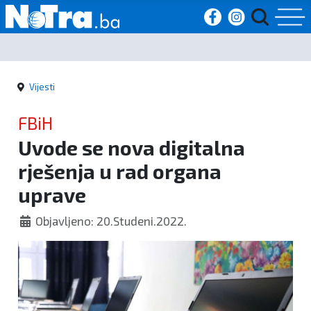
Početna
Vijesti
Vijesti
FBiH
Sport
Uvode se nova digitalna
rješenja u rad organa
Kultura
uprave
Crna
Objavljeno: 20.Studeni.2022.
kronika
Politika
Zanimljivosti