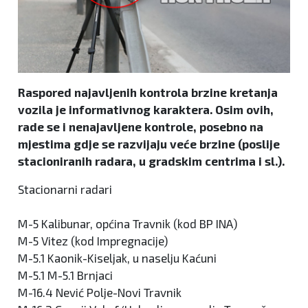
Raspored najavljenih kontrola brzine kretanja
vozila je informativnog karaktera. Osim ovih,
rade se i nenajavljene kontrole, posebno na
mjestima gdje se razvijaju veće brzine (poslije
stacioniranih radara, u gradskim centrima i sl.).
Stacionarni radari
M-5 Kalibunar, općina Travnik (kod BP INA)
M-5 Vitez (kod Impregnacije)
M-5.1 Kaonik-Kiseljak, u naselju Kaćuni
M-5.1 M-5.1 Brnjaci
M-16.4 Nević Polje-Novi Travnik