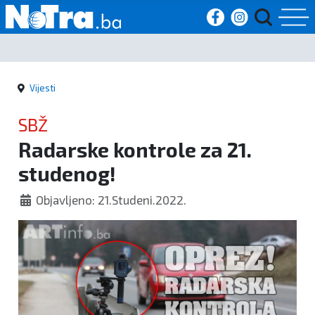
Početna
Vijesti
Vijesti
SBŽ
Sport
Radarske kontrole za 21.
studenog!
Kultura
Objavljeno: 21.Studeni.2022.
Crna
kronika
Politika
Zanimljivosti