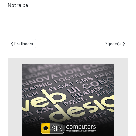
Notra.ba
Prethodni članak: Advent u Rastovcima 11. prosinca!
Sljedeći članak:
Prethodni
Sljedeće