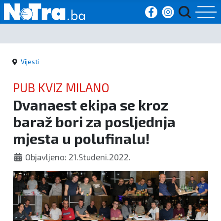
Početna
Vijesti
Vijesti
PUB KVIZ MILANO
Sport
Dvanaest ekipa se kroz
baraž bori za posljednja
Kultura
mjesta u polufinalu!
Crna
Objavljeno: 21.Studeni.2022.
kronika
Politika
Zanimljivosti