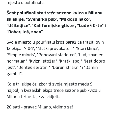
mjesto u polufinalu.
Šest polufinalista treće sezone kviza u Milanu
su ekipe: "Svemirko pub", "Mi došli nako",
"Učiteljice", "Kalifornijske gliste", "Lude 40-te" i
"Dobar, loš, znao".
Svoje mjesto u polufinalu kroz baraž će tražiti ovih
12 ekipa: "404", "Mučki provokatori", "Stari klinci",
"Simple minds", "Pohovani sladoled", "Lud, zbunjen,
normalan", "Kvizni stožer", "Kratki spoj", "Jest dobro
jest", "Dentes serotini", "Darun strašni" i "Damin
gambit"..
Koje tri ekipe će izboriti svoje mjesto među 9
najboljih kvizaških ekipa treće sezone pub kviza u
Milanu tek ostaje za vidjeti..
20 sati - pravac Milano, vidimo se!