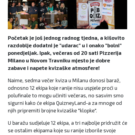
Početak je još jednog radnog tjedna, a kišovito
razdoblje dodatni je "udarac" u i onako "bolni"
ponedjeljak. Ipak, večeras od 20 sati Pizzerija
Milano u Novom Travniku mjesto je dobre
zabave i napete kvizaške atmosfere!
Naime, sedma večer kviza u Milanu donosi baraž,
odnosno 12 ekipa koje ranije nisu uspjele proći u
polufinale to mogu učiniti večeras, no sasvim smo
sigurni kako će ekipa QuizneyLand-a za mnoge od
njih pripremiti brojne kvizaške "klopke".
U baražu sudjeluje 12 ekipa, a tri najbolje pridružit će
se ostalim ekipama koje su ranije izborile svoje