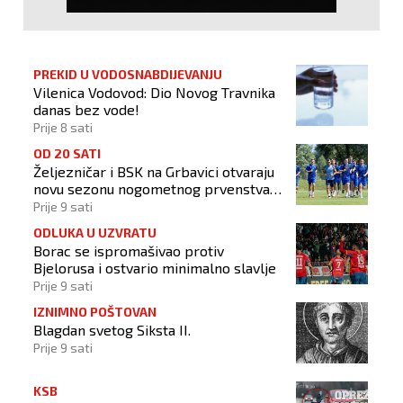
PREKID U VODOSNABDIJEVANJU
Vilenica Vodovod: Dio Novog Travnika
danas bez vode!
Prije 8 sati
OD 20 SATI
Željezničar i BSK na Grbavici otvaraju
novu sezonu nogometnog prvenstva
BiH
Prije 9 sati
ODLUKA U UZVRATU
Borac se ispromašivao protiv
Bjelorusa i ostvario minimalno slavlje
Prije 9 sati
IZNIMNO POŠTOVAN
Blagdan svetog Siksta II.
Prije 9 sati
KSB