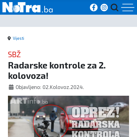
Početna
Vijesti
Vijesti
SBŽ
Sport
Radarske kontrole za 2.
kolovoza!
Kultura
Objavljeno: 02.Kolovoz.2024.
Crna
kronika
Politika
Zanimljivosti