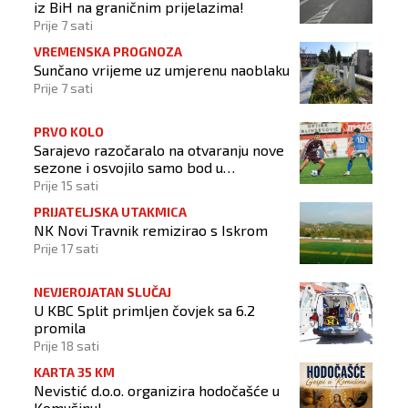
iz BiH na graničnim prijelazima!
Prije 7 sati
VREMENSKA PROGNOZA
Sunčano vrijeme uz umjerenu naoblaku
Prije 7 sati
PRVO KOLO
Sarajevo razočaralo na otvaranju nove
sezone i osvojilo samo bod u
Vrapčićima
Prije 15 sati
PRIJATELJSKA UTAKMICA
NK Novi Travnik remizirao s Iskrom
Prije 17 sati
NEVJEROJATAN SLUČAJ
U KBC Split primljen čovjek sa 6.2
promila
Prije 18 sati
KARTA 35 KM
Nevistić d.o.o. organizira hodočašće u
Komušinu!