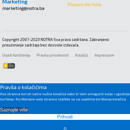
Marketing
Postani dio tima
marketing@notra.ba
Copyright 2007-2023 NOTRA Sva prava zadržana. Zabranjeno
preuzimanje sadržaja bez dozvole izdavača.
Uvjeti korištenja
Pravila privatnosti
Kolačići
Impressum
Pravila o kolačićima
Ova stranica koristi samo nužne kolačiće kako bi Vam omogućili bolje i ugodnije
surfanje. Korištenjem web stranice slažete se sa uvjetima korištenja kolačića.
Saznajte više
Prihvati
0