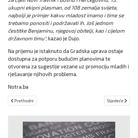
ukupni ekipni plasman, od 108 zemalja svijeta,
najbolji je primjer kakvu mladost imamo i time se
trebamo ponositi i podržavati ih. Još jednom
čestitke Benjaminu, njegovoj obitelji, kao i cijelom
državnom timu",
kazao je Dujo.
Na prijemu je istaknuto da Gradska uprava ostaje
dostupna za potporu budućim planovima te
otvorena za sugestije vezane uz promociju mladih i
rješavanje njihovih problema.
Notra.ba
Prethodni članak: Javni poziv za sufinanciranje nabave 15 plasten
Sljedeći članak:
Prethodni
Sljedeće