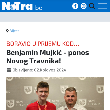
Početna
Vijesti
Vijesti
BORAVIO U PRIJEMU KOD
Sport
Benjamin Mujkić - ponos
GRADONAČELNIKA
Novog Travnika!
Kultura
Objavljeno: 02.Kolovoz.2024.
Crna
kronika
Politika
Zanimljivosti