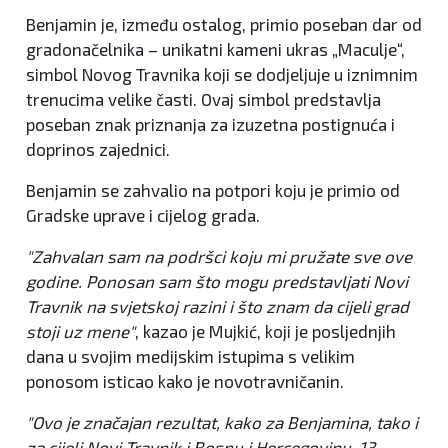
Benjamin je, između ostalog, primio poseban dar od
gradonačelnika – unikatni kameni ukras „Maculje“,
simbol Novog Travnika koji se dodjeljuje u iznimnim
trenucima velike časti. Ovaj simbol predstavlja
poseban znak priznanja za izuzetna postignuća i
doprinos zajednici.
Benjamin se zahvalio na potpori koju je primio od
Gradske uprave i cijelog grada.
"Zahvalan sam na podršci koju mi pružate sve ove
godine. Ponosan sam što mogu predstavljati Novi
Travnik na svjetskoj razini i što znam da cijeli grad
stoji uz mene"
, kazao je Mujkić, koji je posljednjih
dana u svojim medijskim istupima s velikim
ponosom isticao kako je novotravničanin.
"Ovo je značajan rezultat, kako za Benjamina, tako i
za cijeli Novi Travnik i Bosnu i Hercegovinu. 13.