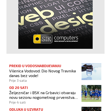
PREKID U VODOSNABDIJEVANJU
Vilenica Vodovod: Dio Novog Travnika
danas bez vode!
Prije 3 sata
OD 20 SATI
Željezničar i BSK na Grbavici otvaraju
novu sezonu nogometnog prvenstva
BiH
Prije 4 sati
ODLUKA U UZVRATU