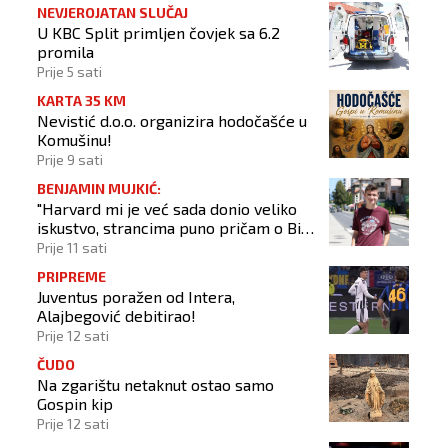
NEVJEROJATAN SLUČAJ
U KBC Split primljen čovjek sa 6.2
promila
Prije 5 sati
KARTA 35 KM
Nevistić d.o.o. organizira hodočašće u
Komušinu!
Prije 9 sati
BENJAMIN MUJKIĆ:
"Harvard mi je već sada donio veliko
iskustvo, strancima puno pričam o BiH
i Novom Travniku"
Prije 11 sati
PRIPREME
Juventus poražen od Intera,
Alajbegović debitirao!
Prije 12 sati
ČUDO
Na zgarištu netaknut ostao samo
Gospin kip
Prije 12 sati