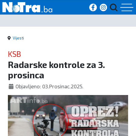
Početna
Vijesti
Vijesti
KSB
Sport
Radarske kontrole za 3.
prosinca
Kultura
Objavljeno: 03.Prosinac.2025.
Crna
kronika
Politika
Zanimljivosti