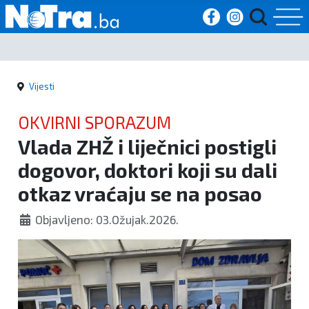
Početna
Vijesti
Vijesti
OKVIRNI SPORAZUM
Sport
Vlada ZHŽ i liječnici postigli
dogovor, doktori koji su dali
Kultura
otkaz vraćaju se na posao
Crna
Objavljeno: 03.Ožujak.2026.
kronika
Politika
Zanimljivosti