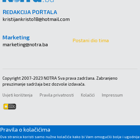
REDAKCIJA PORTALA
kristijankristo18@hotmail.com
Marketing
Postani dio tima
marketing@notra.ba
Copyright 2007-2023 NOTRA Sva prava zadržana. Zabranjeno
preuzimanje sadržaja bez dozvole izdavača.
Uvjeti korištenja
Pravila privatnosti
Kolačići
Impressum
Pravila o kolačićima
Ova stranica koristi samo nužne kolačiće kako bi Vam omogućili bolje i ugodnije