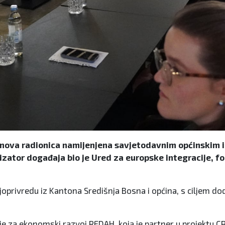
nova radionica namijenjena savjetodavnim općinskim i 
nizator događaja bio je Ured za europske integracije, 
ljoprivredu iz Kantona Središnja Bosna i općina, s ciljem d
ijacije za ekonomski razvoj REDAH, koja je partner u projek