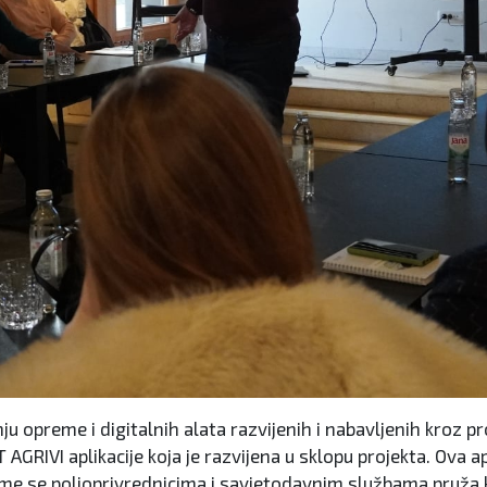
 opreme i digitalnih alata razvijenih i nabavljenih kroz p
 AGRIVI aplikacije koja je razvijena u sklopu projekta. Ova 
, čime se poljoprivrednicima i savjetodavnim službama pru