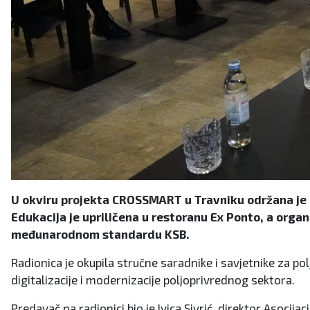
U okviru projekta CROSSMART u Travniku održana je 
Edukacija je upriličena u restoranu Ex Ponto, a orga
međunarodnom standardu KSB.
Radionica je okupila stručne saradnike i savjetnike za po
digitalizacije i modernizacije poljoprivrednog sektora.
Predavač na radionici bio je Ivica Sivrić, direktor Asoc