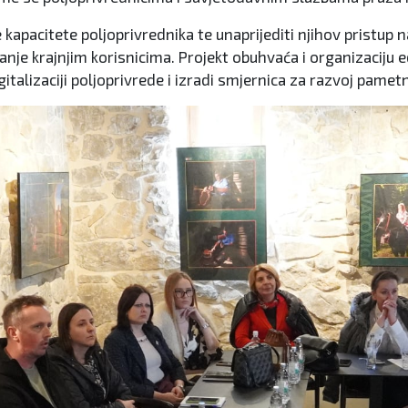
ske kapacitete poljoprivrednika te unaprijediti njihov pris
ganje krajnjim korisnicima. Projekt obuhvaća i organizaciju e
alizaciji poljoprivrede i izradi smjernica za razvoj pamet