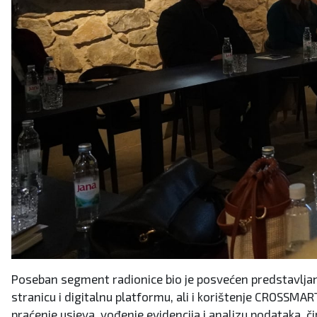
Poseban segment radionice bio je posvećen predstavljanju
stranicu i digitalnu platformu, ali i korištenje CROSSMART
praćenje usjeva, vođenje evidencija i analizu podataka