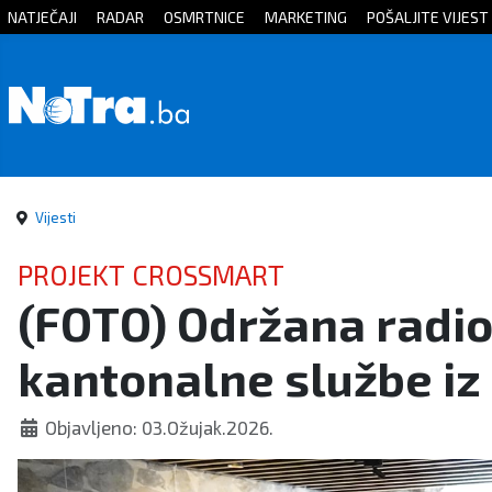
NATJEČAJI
RADAR
OSMRTNICE
MARKETING
POŠALJITE VIJEST
Početna
Vijesti
Sport
Vijesti
Kultura
PROJEKT CROSSMART
(FOTO) Održana radio
Crna
kantonalne službe iz 
kronika
Politika
Objavljeno: 03.Ožujak.2026.
Zanimljivosti