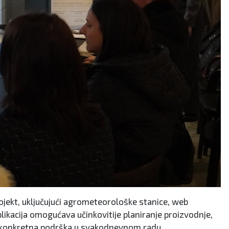
rojekt, uključujući agrometeorološke stanice, web
aplikacija omogućava učinkovitije planiranje proizvodnje,
ža konkretna podrška u svakodnevnom radu.