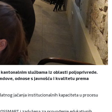
kantonalnim službama iz oblasti poljoprivrede.
fondove, odnose s javnošću i kvalitetu prema
odatnog jačanja institucionalnih kapaciteta u procesu
tu CROSSMART i zadužena za provođenje edukativnih