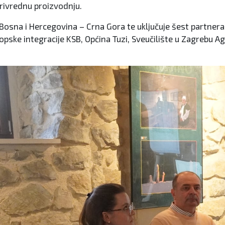
privrednu proizvodnju.
– Bosna i Hercegovina – Crna Gora te uključuje šest partn
opske integracije KSB, Općina Tuzi, Sveučilište u Zagrebu A