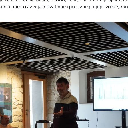
onceptima razvoja inovativne i precizne poljoprivrede, kao