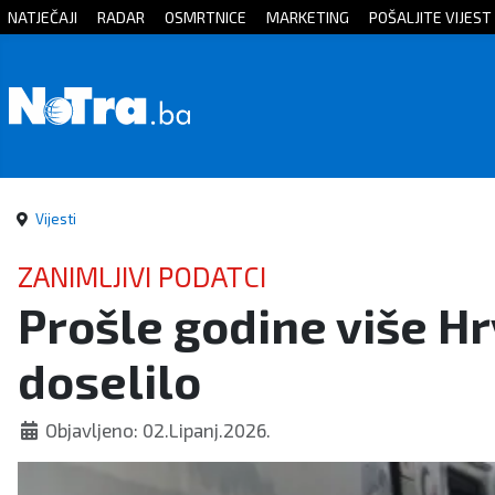
NATJEČAJI
RADAR
OSMRTNICE
MARKETING
POŠALJITE VIJEST
Početna
Vijesti
Sport
Vijesti
Kultura
ZANIMLJIVI PODATCI
Prošle godine više Hr
Crna
doselilo
kronika
Politika
Objavljeno: 02.Lipanj.2026.
Zanimljivosti