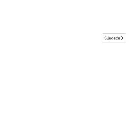
Sljedeći člana
Sljedeće