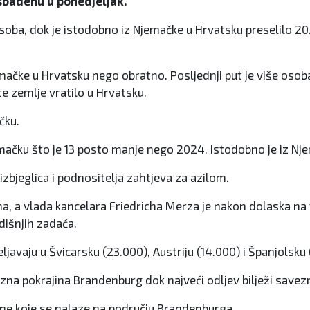
esbadenu u ponedjeljak.
soba, dok je istodobno iz Njemačke u Hrvatsku preselilo 20.
emačke u Hrvatsku nego obratno. Posljednji put je više osob
e zemlje vratilo u Hrvatsku.
čku.
mačku što je 13 posto manje nego 2024. Istodobno je iz Njema
zbjeglica i podnositelja zahtjeva za azilom.
a, a vlada kancelara Friedricha Merza je nakon dolaska na 
dišnjih zadaća.
ljavaju u Švicarsku (23.000), Austriju (14.000) i Španjolsku 
ezna pokrajina Brandenburg dok najveći odljev bilježi savez
ine koje se nalaze na području Brandenburga.