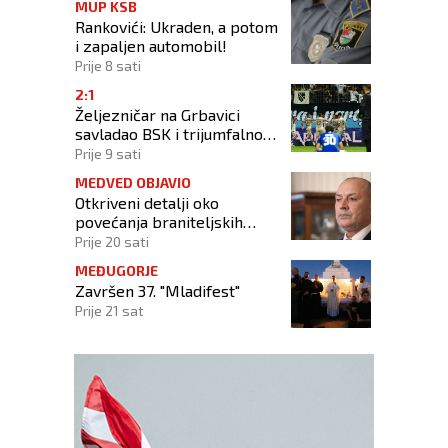
MUP KSB
Rankovići: Ukraden, a potom
i zapaljen automobil!
Prije 8 sati
2:1
Željezničar na Grbavici
savladao BSK i trijumfalno
počeo novu sezonu
Prije 9 sati
MEDVED OBJAVIO
Otkriveni detalji oko
povećanja braniteljskih
mirovina: Tko dobiva, a tko
Prije 20 sati
ne
MEĐUGORJE
Završen 37. "Mladifest"
Prije 21 sat