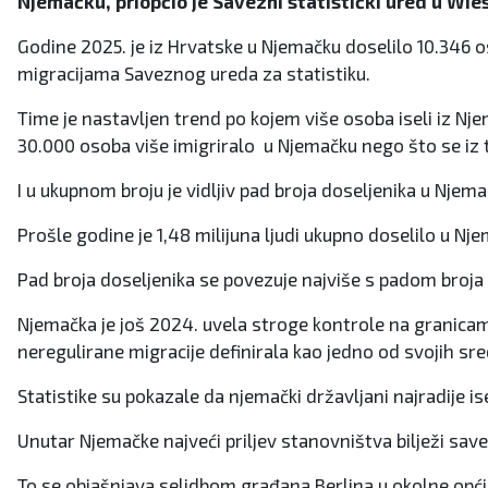
Njemačku, priopćio je Savezni statistički ured u Wi
Godine 2025. je iz Hrvatske u Njemačku doselilo 10.346 o
migracijama Saveznog ureda za statistiku.
Time je nastavljen trend po kojem više osoba iseli iz Nj
30.000 osoba više imigriralo u Njemačku nego što se iz t
I u ukupnom broju je vidljiv pad broja doseljenika u Njema
Prošle godine je 1,48 milijuna ljudi ukupno doselilo u Nje
Pad broja doseljenika se povezuje najviše s padom broja i
Njemačka je još 2024. uvela stroge kontrole na granicam
neregulirane migracije definirala kao jedno od svojih sre
Statistike su pokazale da njemački državljani najradije ise
Unutar Njemačke najveći priljev stanovništva bilježi sav
To se objašnjava selidbom građana Berlina u okolne opć