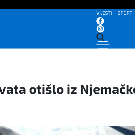
VIJESTI
SPORT
vata otišlo iz Njemačk