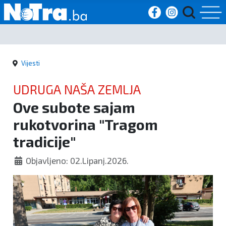
Početna
Vijesti
Vijesti
UDRUGA NAŠA ZEMLJA
Sport
Ove subote sajam
rukotvorina "Tragom
Kultura
tradicije"
Crna
Objavljeno: 02.Lipanj.2026.
kronika
Politika
Zanimljivosti