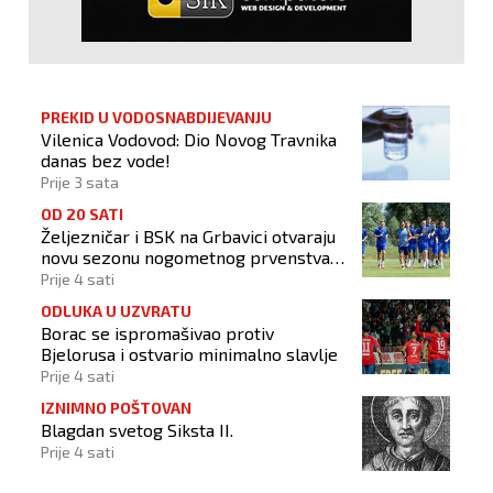
PREKID U VODOSNABDIJEVANJU
Vilenica Vodovod: Dio Novog Travnika
danas bez vode!
Prije 3 sata
OD 20 SATI
Željezničar i BSK na Grbavici otvaraju
novu sezonu nogometnog prvenstva
BiH
Prije 4 sati
ODLUKA U UZVRATU
Borac se ispromašivao protiv
Bjelorusa i ostvario minimalno slavlje
Prije 4 sati
IZNIMNO POŠTOVAN
Blagdan svetog Siksta II.
Prije 4 sati