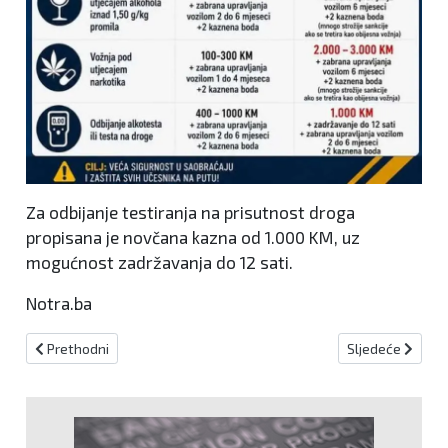
Za odbijanje testiranja na prisutnost droga
propisana je novčana kazna od 1.000 KM, uz
mogućnost zadržavanja do 12 sati.
Notra.ba
Prethodni članak: Oblačno vrijeme s pljuskovima i grmljavinom!
Sljedeći članak:
Prethodni
Sljedeće