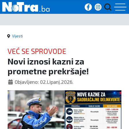
Početna
Vijesti
Vijesti
VEĆ SE SPROVODE
Sport
Novi iznosi kazni za
prometne prekršaje!
Kultura
Objavljeno: 02.Lipanj.2026.
Crna
kronika
Politika
Zanimljivosti