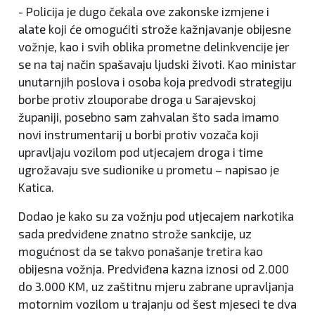
- Policija je dugo čekala ove zakonske izmjene i
alate koji će omogućiti strože kažnjavanje obijesne
vožnje, kao i svih oblika prometne delinkvencije jer
se na taj način spašavaju ljudski životi. Kao ministar
unutarnjih poslova i osoba koja predvodi strategiju
borbe protiv zlouporabe droga u Sarajevskoj
županiji, posebno sam zahvalan što sada imamo
novi instrumentarij u borbi protiv vozača koji
upravljaju vozilom pod utjecajem droga i time
ugrožavaju sve sudionike u prometu – napisao je
Katica.
Dodao je kako su za vožnju pod utjecajem narkotika
sada predviđene znatno strože sankcije, uz
mogućnost da se takvo ponašanje tretira kao
obijesna vožnja. Predviđena kazna iznosi od 2.000
do 3.000 KM, uz zaštitnu mjeru zabrane upravljanja
motornim vozilom u trajanju od šest mjeseci te dva