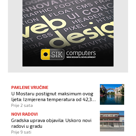
PAKLENE VRUĆINE
U Mostaru postignut maksimum ovog
ljeta: Izmjerena temperatura od 42,3
stupnja Celzijeva
Prije 2 sata
NOVI RADOVI
Gradska uprava objavila: Uskoro novi
radovi u gradu
Prije 9 sati