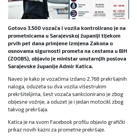
Gotovo 3.500 vozača i vozila kontrolirano je na
prometnicama u Sarajevskoj županiji tijekom
prvih pet dana primjene izmjena Zakona o
osnovama sigurnosti prometa na cestama u BiH
(ZOOBS), objavio je ministar unutarnjih poslova
Sarajevske županije Admir Katica.
Naveo je kako je vozačima izdano 2.768 prekršajnih
naloga, oduzeta su dva vozila višestrukim
prekršiteljima, šest vozača sankcionirano je zbog
obijesne vožnje, a oduzet je i jedan motocikl zbog
takvog prekršaja.
Katica je na svom Facebook profilu objavio grafički
prikaz novih kazni za prometne prekršaje.