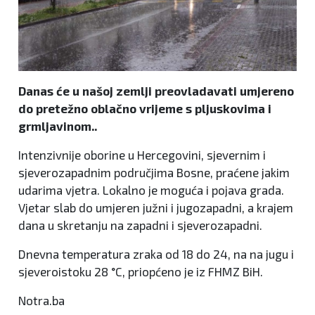
Danas će u našoj zemlji preovladavati umjereno
do pretežno oblačno vrijeme s pljuskovima i
grmljavinom..
Intenzivnije oborine u Hercegovini, sjevernim i
sjeverozapadnim područjima Bosne, praćene jakim
udarima vjetra. Lokalno je moguća i pojava grada.
Vjetar slab do umjeren južni i jugozapadni, a krajem
dana u skretanju na zapadni i sjeverozapadni.
Dnevna temperatura zraka od 18 do 24, na na jugu i
sjeveroistoku 28 °C, priopćeno je iz FHMZ BiH.
Notra.ba