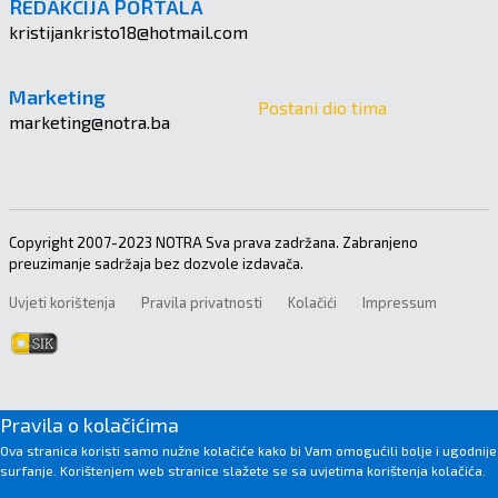
REDAKCIJA PORTALA
kristijankristo18@hotmail.com
Marketing
Postani dio tima
marketing@notra.ba
Copyright 2007-2023 NOTRA Sva prava zadržana. Zabranjeno
preuzimanje sadržaja bez dozvole izdavača.
Uvjeti korištenja
Pravila privatnosti
Kolačići
Impressum
Pravila o kolačićima
Ova stranica koristi samo nužne kolačiće kako bi Vam omogućili bolje i ugodnije
surfanje. Korištenjem web stranice slažete se sa uvjetima korištenja kolačića.