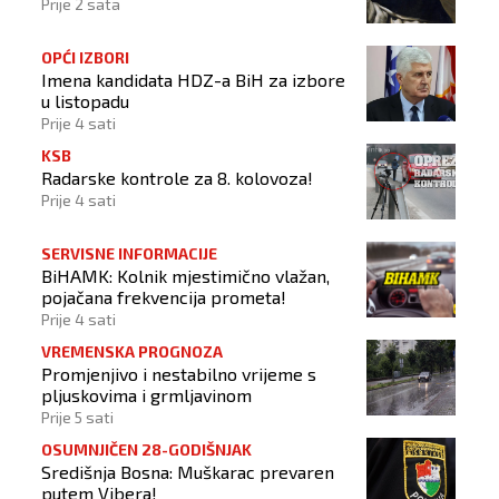
Prije 2 sata
OPĆI IZBORI
Imena kandidata HDZ-a BiH za izbore
u listopadu
Prije 4 sati
KSB
Radarske kontrole za 8. kolovoza!
Prije 4 sati
SERVISNE INFORMACIJE
BiHAMK: Kolnik mjestimično vlažan,
pojačana frekvencija prometa!
Prije 4 sati
VREMENSKA PROGNOZA
Promjenjivo i nestabilno vrijeme s
pljuskovima i grmljavinom
Prije 5 sati
OSUMNJIČEN 28-GODIŠNJAK
Središnja Bosna: Muškarac prevaren
putem Vibera!