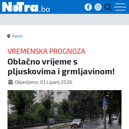
Početna
Vijesti
Vijesti
VREMENSKA PROGNOZA
Sport
Oblačno vrijeme s
pljuskovima i grmljavinom!
Kultura
Objavljeno: 03.Lipanj.2026.
Crna
kronika
Politika
Zanimljivosti