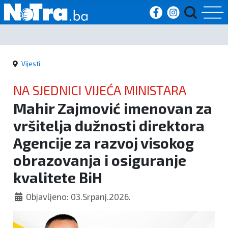
Početna
Vijesti
Vijesti
NA SJEDNICI VIJEĆA MINISTARA
Sport
Mahir Zajmović imenovan za
vršitelja dužnosti direktora
Kultura
Agencije za razvoj visokog
Crna
obrazovanja i osiguranje
kronika
kvalitete BiH
Politika
Objavljeno: 03.Srpanj.2026.
Zanimljivosti