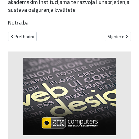
akademskim institucijama te razvoja i unaprjeđenja
sustava osiguranja kvalitete.
Notra.ba
Prethodni članak: Instant plaćanje u BiH počinje 20. srpnja, evo što
Sljedeći članak:
Prethodni
Sljedeće