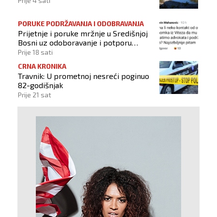
Prije 4 sati
PORUKE PODRŽAVANJA I ODOBRAVANJA
Prijetnje i poruke mržnje u Središnjoj
Bosni uz odoboravanje i potporu
počinitelju
Prije 18 sati
CRNA KRONIKA
Travnik: U prometnoj nesreći poginuo
82-godišnjak
Prije 21 sat