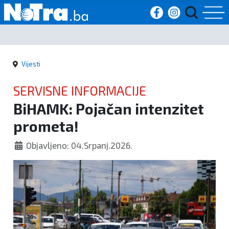
Početna
Vijesti
Vijesti
SERVISNE INFORMACIJE
Sport
BiHAMK: Pojačan intenzitet
prometa!
Kultura
Objavljeno: 04.Srpanj.2026.
Crna
kronika
Politika
Zanimljivosti