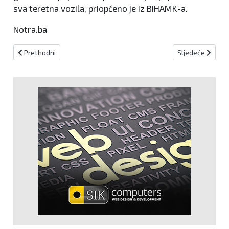
sva teretna vozila, priopćeno je iz BiHAMK-a.
Notra.ba
Prethodni članak: Radarske kontrole za 4. srpnja
Sljedeći članak:
Prethodni
Sljedeće