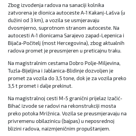
Zbog izvođenja radova na sanaciji kolnika
zatvorena je dionica autoceste A-1 Kakanj-Lašva (u
dužini od 3 km), a vozila se usmjeravaju
dvosmjerno, suprotnom stranom autoceste. Na
autocesti A-1 dionicama Sarajevo zapad-Lepenica i
Bijača-Počitelj (most Hercegovina), zbog aktualnih
radova promet je preusmjeren u preticajnu traku.
Na magistralnim cestama Dobro Polje-Miljevina,
Tuzla-Bijeljina i Jablanica-Blidinje dozvoljen je
promet za vozila do 3,5 tone, dok je za vozila preko
3,5 t promet i dalje prekinut.
Na magistralnoj cesti M-5 granični prijelaz Izačić-
Bihać izvode se radovi na rekonstrukciji mosta
preko potoka Mrižnica. Vozila se preusmjeravaju na
privremenu obilazinicu (bajpas) u neposrednoj
blizini radova, naizmjeničnim propuštanjem.