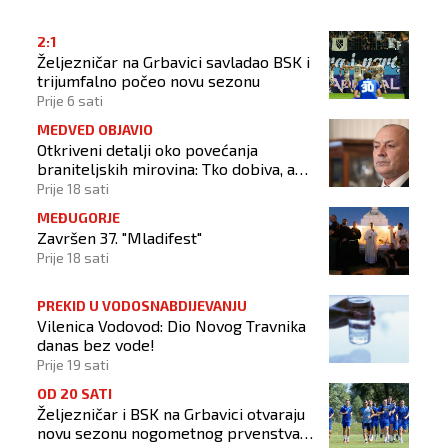
2:1
Željezničar na Grbavici savladao BSK i
trijumfalno počeo novu sezonu
Prije 6 sati
MEDVED OBJAVIO
Otkriveni detalji oko povećanja
braniteljskih mirovina: Tko dobiva, a
tko ne
Prije 18 sati
MEĐUGORJE
Završen 37. "Mladifest"
Prije 18 sati
PREKID U VODOSNABDIJEVANJU
Vilenica Vodovod: Dio Novog Travnika
danas bez vode!
Prije 19 sati
OD 20 SATI
Željezničar i BSK na Grbavici otvaraju
novu sezonu nogometnog prvenstva