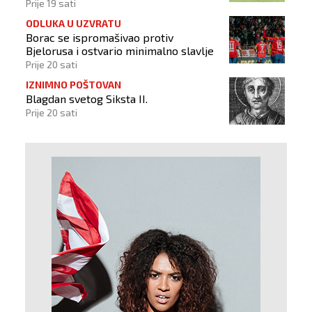
BiH
Prije 19 sati
ODLUKA U UZVRATU
Borac se ispromašivao protiv
Bjelorusa i ostvario minimalno slavlje
Prije 20 sati
IZNIMNO POŠTOVAN
Blagdan svetog Siksta II.
Prije 20 sati