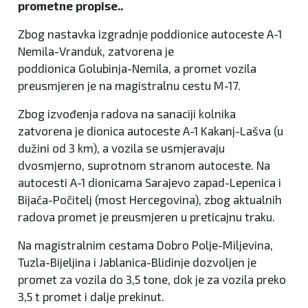
prometne propise..
Zbog nastavka izgradnje poddionice autoceste A-1
Nemila-Vranduk, zatvorena je
poddionica Golubinja-Nemila, a promet vozila
preusmjeren je na magistralnu cestu M-17.
Zbog izvođenja radova na sanaciji kolnika
zatvorena je dionica autoceste A-1 Kakanj-Lašva (u
dužini od 3 km), a vozila se usmjeravaju
dvosmjerno, suprotnom stranom autoceste. Na
autocesti A-1 dionicama Sarajevo zapad-Lepenica i
Bijača-Počitelj (most Hercegovina), zbog aktualnih
radova promet je preusmjeren u preticajnu traku.
Na magistralnim cestama Dobro Polje-Miljevina,
Tuzla-Bijeljina i Jablanica-Blidinje dozvoljen je
promet za vozila do 3,5 tone, dok je za vozila preko
3,5 t promet i dalje prekinut.