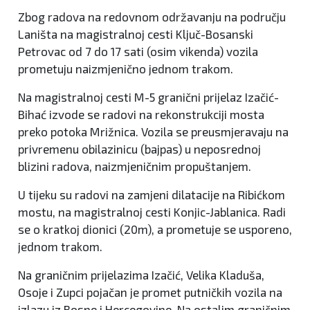
Zbog radova na redovnom održavanju na području
Laništa na magistralnoj cesti Ključ-Bosanski
Petrovac od 7 do 17 sati (osim vikenda) vozila
prometuju naizmjenično jednom trakom.
Na magistralnoj cesti M-5 granični prijelaz Izačić-
Bihać izvode se radovi na rekonstrukciji mosta
preko potoka Mrižnica. Vozila se preusmjeravaju na
privremenu obilazinicu (bajpas) u neposrednoj
blizini radova, naizmjeničnim propuštanjem.
U tijeku su radovi na zamjeni dilatacije na Ribićkom
mostu, na magistralnoj cesti Konjic-Jablanica. Radi
se o kratkoj dionici (20m), a prometuje se usporeno,
jednom trakom.
Na graničnim prijelazima Izačić, Velika Kladuša,
Osoje i Zupci pojačan je promet putničkih vozila na
izlazu iz Bosne i Hercegovine. Na ostalim graničnim