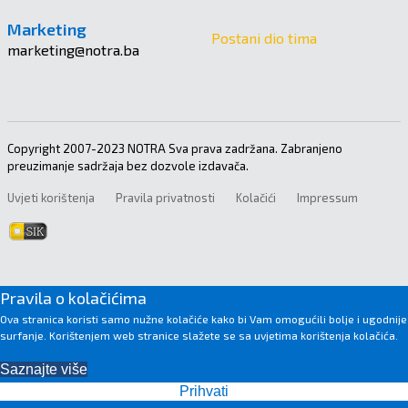
Marketing
Postani dio tima
marketing@notra.ba
Copyright 2007-2023 NOTRA Sva prava zadržana. Zabranjeno
preuzimanje sadržaja bez dozvole izdavača.
Uvjeti korištenja
Pravila privatnosti
Kolačići
Impressum
Pravila o kolačićima
Ova stranica koristi samo nužne kolačiće kako bi Vam omogućili bolje i ugodnije
surfanje. Korištenjem web stranice slažete se sa uvjetima korištenja kolačića.
Saznajte više
Prihvati