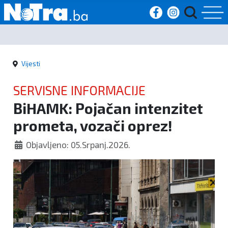
Početna
Vijesti
Vijesti
SERVISNE INFORMACIJE
Sport
BiHAMK: Pojačan intenzitet
prometa, vozači oprez!
Kultura
Objavljeno: 05.Srpanj.2026.
Crna
kronika
Politika
Zanimljivosti