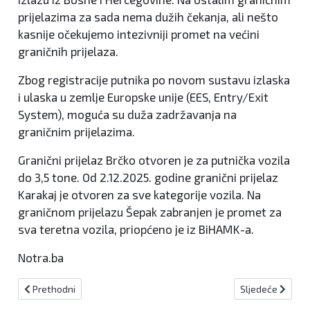
prijelazima za sada nema dužih čekanja, ali nešto
kasnije očekujemo intezivniji promet na većini
graničnih prijelaza.
Zbog registracije putnika po novom sustavu izlaska
i ulaska u zemlje Europske unije (EES, Entry/Exit
System), moguća su duža zadržavanja na
graničnim prijelazima.
Granični prijelaz Brčko otvoren je za putnička vozila
do 3,5 tone. Od 2.12.2025. godine granični prijelaz
Karakaj je otvoren za sve kategorije vozila. Na
graničnom prijelazu Šepak zabranjen je promet za
sva teretna vozila, priopćeno je iz BiHAMK-a.
Notra.ba
Prethodni članak: Radarske kontrole za 5. srpnja
Sljedeći članak
Prethodni
Sljedeće