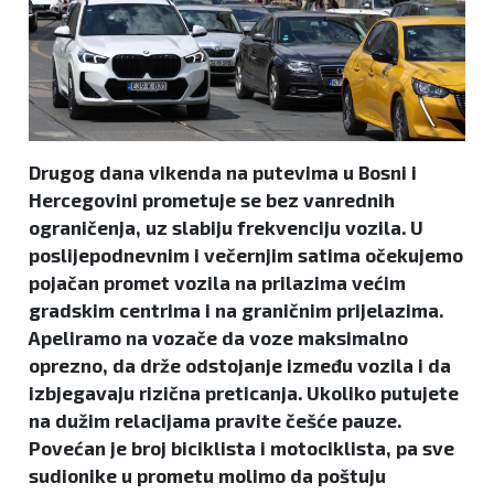
Drugog dana vikenda na putevima u Bosni i
Hercegovini prometuje se bez vanrednih
ograničenja, uz slabiju frekvenciju vozila. U
poslijepodnevnim i večernjim satima očekujemo
pojačan promet vozila na prilazima većim
gradskim centrima i na graničnim prijelazima.
Apeliramo na vozače da voze maksimalno
oprezno, da drže odstojanje između vozila i da
izbjegavaju rizična preticanja. Ukoliko putujete
na dužim relacijama pravite češće pauze.
Povećan je broj biciklista i motociklista, pa sve
sudionike u prometu molimo da poštuju