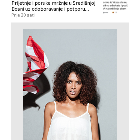
Prijetnje i poruke mržnje u Središnjoj
Bosni uz odoboravanje i potporu
počinitelju
Prije 20 sati