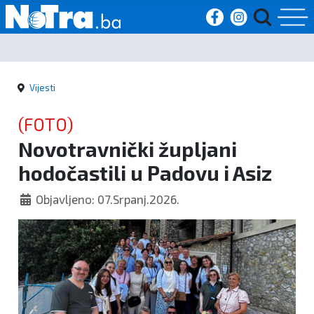
Početna
Vijesti
Vijesti
(FOTO)
Sport
Novotravnički župljani
hodočastili u Padovu i Asiz
Kultura
Objavljeno: 07.Srpanj.2026.
Crna
kronika
Politika
Zanimljivosti