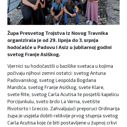
Župa Presvetog Trojstva iz Novog Travnika
organizirala je od 29. lipnja do 3. srpnja
hodočašće u Padovu i Asiz u jubilarnoj godini
svetog Franje Asiškog.
Vjernici su hodočastili u bazilike svetaca u kojima
počivaju njihovi zemni ostatci: svetog Antuna
Padovanskog, svetog Leopolda Bogdana
Mandića, svetog Franje Asiškog, svete Klare,
svete Rite, svetog Carla Acutisa te posjetili kapelicu
Porcijunkulu, sveto brdo La Verna, svetište
Rivotorto i Greccio. Zahvaljujući preporuci Ordinarija
župa je uspjela dobiti relikvije prvog stupnja svetog
Carla Acutisa koje će biti postavljene u župnoj crkvi