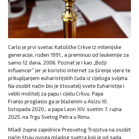
Carlo je prvi svetac Katoličke Crkve iz milenijske
generacije, rođen 1991., a preminuo od leukemije za
samo 12 dana, 2006. Poznat je i kao „Božji
influencer“ jer je koristio internet za širenje vjere te
prikupljanjem euharistijskih čuda iz cijeloga svijeta.
Na osobit način bio je štovatelj svete Euharistije i
veliki molitelj za papu i cijelu Crkvu. Papa
Franjo proglasio ga je blaženim u Asizu 10.
listopada 2020., a papa Leon XIV. svetim 7. rujna
2025. na Trgu Svetog Petra u Rimu.
Mladi župne zajednice Presvetog Trojstva na osobit
način štuju ovoga mladog svetca koji je od sada