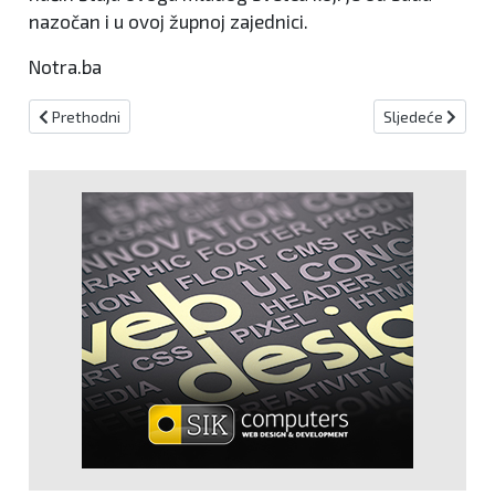
nazočan i u ovoj župnoj zajednici.
Notra.ba
Prethodni članak: WHO: Novi toplinski val već nastaje nad Atlanti
Sljedeći članak:
Prethodni
Sljedeće