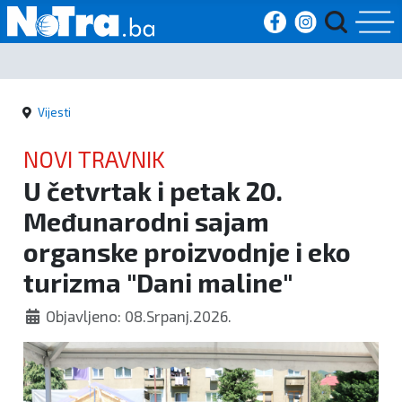
Početna
Vijesti
Vijesti
NOVI TRAVNIK
Sport
U četvrtak i petak 20.
Međunarodni sajam
Kultura
organske proizvodnje i eko
Crna
turizma "Dani maline"
kronika
Objavljeno: 08.Srpanj.2026.
Politika
Zanimljivosti