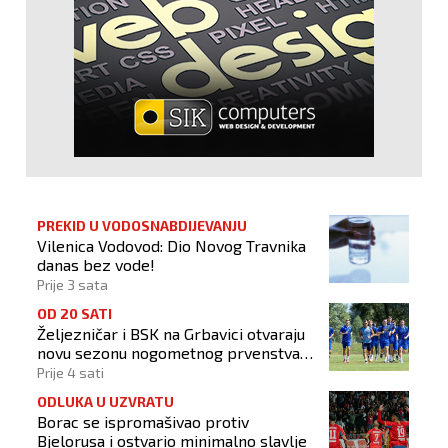
PREKID U VODOSNABDIJEVANJU
Vilenica Vodovod: Dio Novog Travnika
danas bez vode!
Prije 3 sata
OD 20 SATI
Željezničar i BSK na Grbavici otvaraju
novu sezonu nogometnog prvenstva
BiH
Prije 4 sati
ODLUKA U UZVRATU
Borac se ispromašivao protiv
Bjelorusa i ostvario minimalno slavlje