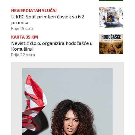
NEVJEROJATAN SLUČAJ
U KBC Split primljen čovjek sa 6.2
promila
Prije 19 sati
KARTA 35 KM
Nevistić d.o.o. organizira hodočašće u
Komušinu!
Prije 22 sata