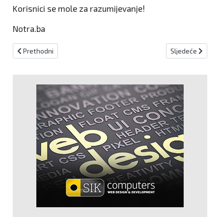
Korisnici se mole za razumijevanje!
Notra.ba
Prethodni članak: Sunčano vrijeme uz umjerenu naoblaku
Sljedeći članak:
Prethodni
Sljedeće