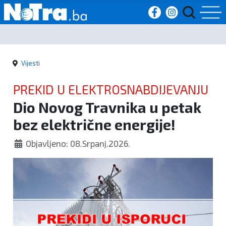
Početna
Vijesti
Vijesti
PREKID U ELEKTROSNABDIJEVANJU
Sport
Dio Novog Travnika u petak
bez električne energije!
Kultura
Objavljeno: 08.Srpanj.2026.
Crna
kronika
Politika
Zanimljivosti