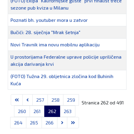
(FOTO) Ekipa "Kalifornijske gliste" prvi finalist treće
sezone pub kviza u Milanu
Poznati bh. youtuber mora u zatvor
Bučići: 28. siječnja "Mrak šetnja"
Novi Travnik ima novu mobilnu aplikaciju
U prostorijama Federalne uprave policije upriličena
akcija darivanja krvi
(FOTO) Tužna 29. obljetnica zločina kod Buhinih
Kuća
Članci
257
258
259
Stranica 262 od 491
260
261
262
263
264
265
266