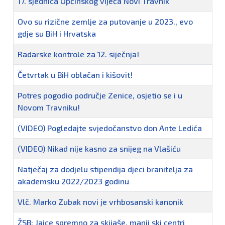
17. sjednica Općinskog vijeća Novi Travnik
Ovo su rizične zemlje za putovanje u 2023., evo
gdje su BiH i Hrvatska
Radarske kontrole za 12. siječnja!
Četvrtak u BiH oblačan i kišovit!
Potres pogodio područje Zenice, osjetio se i u
Novom Travniku!
(VIDEO) Pogledajte svjedočanstvo don Ante Ledića
(VIDEO) Nikad nije kasno za snijeg na Vlašiću
Natječaj za dodjelu stipendija djeci branitelja za
akademsku 2022/2023 godinu
Vlč. Marko Zubak novi je vrhbosanski kanonik
ŽSB: Jajce spremno za skijaše, manji ski centri