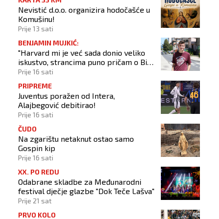
Nevistić d.o.o. organizira hodočašće u
Komušinu!
Prije 13 sati
BENJAMIN MUJKIĆ:
"Harvard mi je već sada donio veliko
iskustvo, strancima puno pričam o BiH
i Novom Travniku"
Prije 16 sati
PRIPREME
Juventus poražen od Intera,
Alajbegović debitirao!
Prije 16 sati
ČUDO
Na zgarištu netaknut ostao samo
Gospin kip
Prije 16 sati
XX. PO REDU
Odabrane skladbe za Međunarodni
festival dječje glazbe "Dok Teče Lašva"
Prije 21 sat
PRVO KOLO