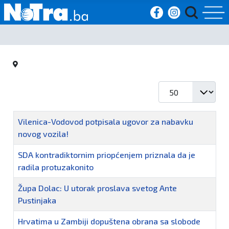
Početna
Vijesti
Prikaz #
Sport
Naziv
Vilenica-Vodovod potpisala ugovor za nabavku
Kultura
novog vozila!
Crna
SDA kontradiktornim priopćenjem priznala da je
radila protuzakonito
kronika
Župa Dolac: U utorak proslava svetog Ante
Politika
Pustinjaka
Hrvatima u Zambiji dopuštena obrana sa slobode
Zanimljivosti