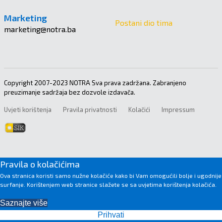
Marketing
Postani dio tima
marketing@notra.ba
Copyright 2007-2023 NOTRA Sva prava zadržana. Zabranjeno
preuzimanje sadržaja bez dozvole izdavača.
Uvjeti korištenja
Pravila privatnosti
Kolačići
Impressum
Pravila o kolačićima
Ova stranica koristi samo nužne kolačiće kako bi Vam omogućili bolje i ugodnije
surfanje. Korištenjem web stranice slažete se sa uvjetima korištenja kolačića.
Saznajte više
Prihvati