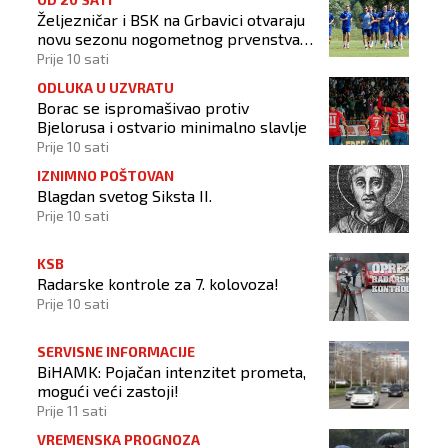
Željezničar i BSK na Grbavici otvaraju
novu sezonu nogometnog prvenstva
BiH
Prije 10 sati
ODLUKA U UZVRATU
Borac se ispromašivao protiv
Bjelorusa i ostvario minimalno slavlje
Prije 10 sati
IZNIMNO POŠTOVAN
Blagdan svetog Siksta II.
Prije 10 sati
KSB
Radarske kontrole za 7. kolovoza!
Prije 10 sati
SERVISNE INFORMACIJE
BiHAMK: Pojačan intenzitet prometa,
mogući veći zastoji!
Prije 11 sati
VREMENSKA PROGNOZA