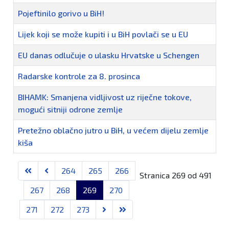
Pojeftinilo gorivo u BiH!
Lijek koji se može kupiti i u BiH povlači se u EU
EU danas odlučuje o ulasku Hrvatske u Schengen
Radarske kontrole za 8. prosinca
BIHAMK: Smanjena vidljivost uz riječne tokove,
mogući sitniji odrone zemlje
Pretežno oblačno jutro u BiH, u većem dijelu zemlje
kiša
Članci
264
265
266
Stranica 269 od 491
267
268
269
270
271
272
273