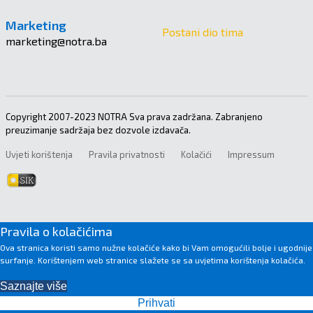
Marketing
Postani dio tima
marketing@notra.ba
Copyright 2007-2023 NOTRA Sva prava zadržana. Zabranjeno
preuzimanje sadržaja bez dozvole izdavača.
Uvjeti korištenja
Pravila privatnosti
Kolačići
Impressum
Pravila o kolačićima
Ova stranica koristi samo nužne kolačiće kako bi Vam omogućili bolje i ugodnije
surfanje. Korištenjem web stranice slažete se sa uvjetima korištenja kolačića.
Saznajte više
Prihvati