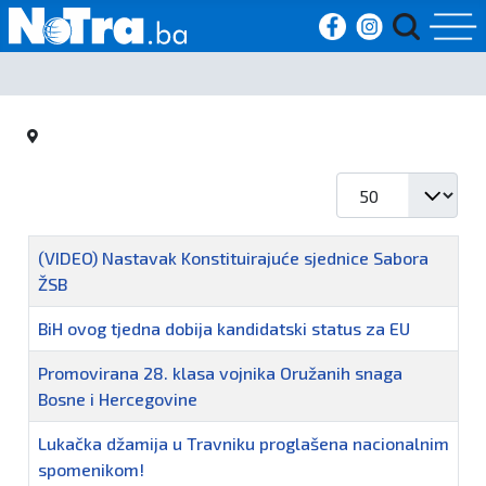
Početna
Vijesti
Prikaz #
Sport
Naziv
(VIDEO) Nastavak Konstituirajuće sjednice Sabora
Kultura
ŽSB
Crna
BiH ovog tjedna dobija kandidatski status za EU
kronika
Promovirana 28. klasa vojnika Oružanih snaga
Bosne i Hercegovine
Politika
Lukačka džamija u Travniku proglašena nacionalnim
spomenikom!
Zanimljivosti