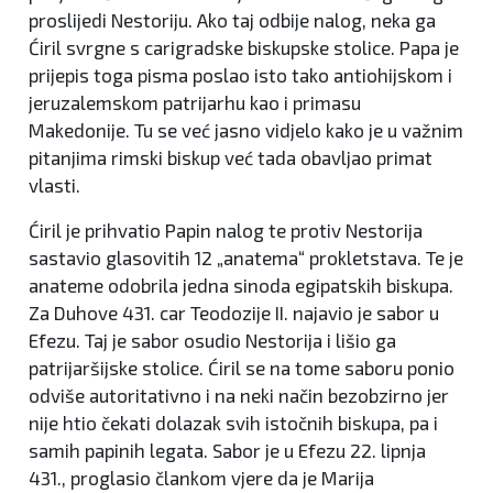
proslijedi Nestoriju. Ako taj odbije nalog, neka ga
Ćiril svrgne s carigradske biskupske stolice. Papa je
prijepis toga pisma poslao isto tako antiohijskom i
jeruzalemskom patrijarhu kao i primasu
Makedonije. Tu se već jasno vidjelo kako je u važnim
pitanjima rimski biskup već tada obavljao primat
vlasti.
Ćiril je prihvatio Papin nalog te protiv Nestorija
sastavio glasovitih 12 „anatema“ prokletstava. Te je
anateme odobrila jedna sinoda egipatskih biskupa.
Za Duhove 431. car Teodozije II. najavio je sabor u
Efezu. Taj je sabor osudio Nestorija i lišio ga
patrijaršijske stolice. Ćiril se na tome saboru ponio
odviše autoritativno i na neki način bezobzirno jer
nije htio čekati dolazak svih istočnih biskupa, pa i
samih papinih legata. Sabor je u Efezu 22. lipnja
431., proglasio člankom vjere da je Marija