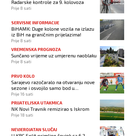
Radarske kontrole za 9. kolovoza
Prije 8 sati
SERVISNE INFORMACIJE
BiHAMK: Duge kolone vozila na izlazu
iz BiH na graničnim prijelazima!
Prije 8 sati
VREMENSKA PROGNOZA
Sunčano vrijeme uz umjerenu naoblaku
Prije 8 sati
PRVO KOLO
Sarajevo razočaralo na otvaranju nove
sezone i osvojilo samo bod u
Vrapčićima
Prije 16 sati
PRIJATELJSKA UTAKMICA
NK Novi Travnik remizirao s Iskrom
Prije 18 sati
NEVJEROJATAN SLUČAJ
U KBC Split primljen čovjek sa 6.2