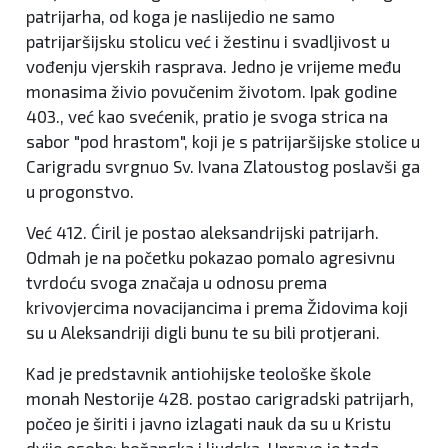
patrijarha, od koga je naslijedio ne samo
patrijaršijsku stolicu već i žestinu i svadljivost u
vođenju vjerskih rasprava. Jedno je vrijeme među
monasima živio povučenim životom. Ipak godine
403., već kao svećenik, pratio je svoga strica na
sabor "pod hrastom", koji je s patrijaršijske stolice u
Carigradu svrgnuo Sv. Ivana Zlatoustog poslavši ga
u progonstvo.
Već 412. Ćiril je postao aleksandrijski patrijarh.
Odmah je na početku pokazao pomalo agresivnu
tvrdoću svoga značaja u odnosu prema
krivovjercima novacijancima i prema Židovima koji
su u Aleksandriji digli bunu te su bili protjerani.
Kad je predstavnik antiohijske teološke škole
monah Nestorije 428. postao carigradski patrijarh,
počeo je širiti i javno izlagati nauk da su u Kristu
dvije osobe: božanska i ljudska. Upravo je tada