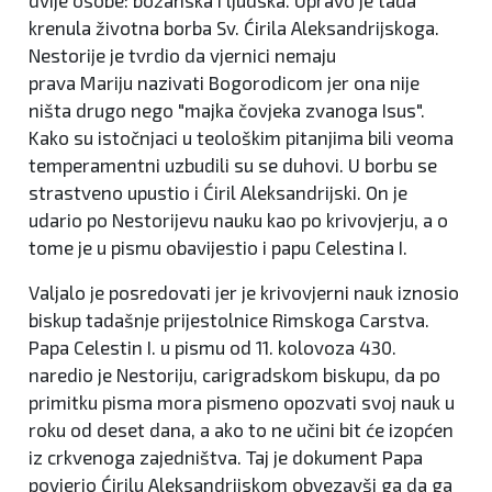
krenula životna borba Sv. Ćirila Aleksandrijskoga.
Nestorije je tvrdio da vjernici nemaju
prava Mariju nazivati Bogorodicom jer ona nije
ništa drugo nego "majka čovjeka zvanoga Isus".
Kako su istočnjaci u teološkim pitanjima bili veoma
temperamentni uzbudili su se duhovi. U borbu se
strastveno upustio i Ćiril Aleksandrijski. On je
udario po Nestorijevu nauku kao po krivovjerju, a o
tome je u pismu obavijestio i papu Celestina I.
Valjalo je posredovati jer je krivovjerni nauk iznosio
biskup tadašnje prijestolnice Rimskoga Carstva.
Papa Celestin I. u pismu od 11. kolovoza 430.
naredio je Nestoriju, carigradskom biskupu, da po
primitku pisma mora pismeno opozvati svoj nauk u
roku od deset dana, a ako to ne učini bit će izopćen
iz crkvenoga zajedništva. Taj je dokument Papa
povjerio Ćirilu Aleksandrijskom obvezavši ga da ga