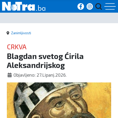
Početna
Zanimljivosti
Vijesti
CRKVA
Sport
Blagdan svetog Ćirila
Aleksandrijskog
Kultura
Objavljeno: 27.Lipanj.2026.
Crna
kronika
Politika
Zanimljivosti