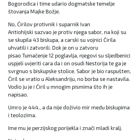
Bogorodica i time udario dogmatske temelje
štovanja Majke Božje.
No, Ćirilov protivnik i suparnik Ivan
Antiohijski sazvao je protiv njega sabor, na koji su
se skupila 43 biskupa, a carski su vojnici Ćirila
uhvatili i zatvorili. Dok je on u zatvoru
pisao Tumačenje 12 poglavlja, njegovi su sljedbenici
uspjeli uvjeriti cara da i on osudi Nestorija te ga je
svrgnuo s biskupske stolice. Sabor je bio raspušten,
Ćiril se vratio u Aleksandriju, no borba se nastavila.
Vodio ju je i Ćiril u mnogim pismima što ih je
napisao.
Umro je 444., a da nije doživio mir među biskupima
i teolozima.
Ime mu je perzijskog porijekla i znači mladi kralj.