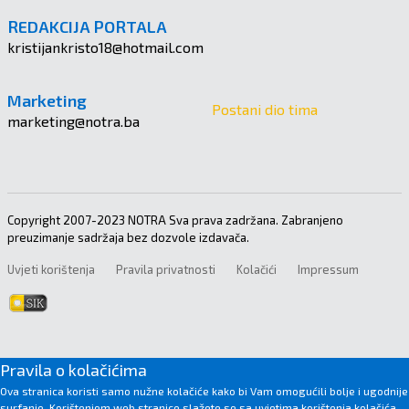
REDAKCIJA PORTALA
kristijankristo18@hotmail.com
Marketing
Postani dio tima
marketing@notra.ba
Copyright 2007-2023 NOTRA Sva prava zadržana. Zabranjeno
preuzimanje sadržaja bez dozvole izdavača.
Uvjeti korištenja
Pravila privatnosti
Kolačići
Impressum
Pravila o kolačićima
Ova stranica koristi samo nužne kolačiće kako bi Vam omogućili bolje i ugodnije
surfanje. Korištenjem web stranice slažete se sa uvjetima korištenja kolačića.