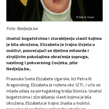
Foto: Nedjelja.ba
Unatoč bogatstvima i zlorabljenju vlasti kojima
je bila okružena, Elizabeta je trajno živjela u
molitvi, posvećujući se djelima milosrđa i
strpljivim pokušajima obraćenja supruga,
nasilnog i pokvarenog čovjeka, piše
Nedjelja.ba..
Praunuka Svete Elizabete Ugarske, kći Petra III.
Aragonskog, Elizabeta je rođena oko 1271., i vrlo se
mlada udala za portugalskog kralja Dioniza. Unatoč
bogatstvima i zlorabljenju vlasti kojima je bila
okružena, Elizabeta je trajno živjela u molitvi,
posvećujući se djelima milosrđa i strpljivim