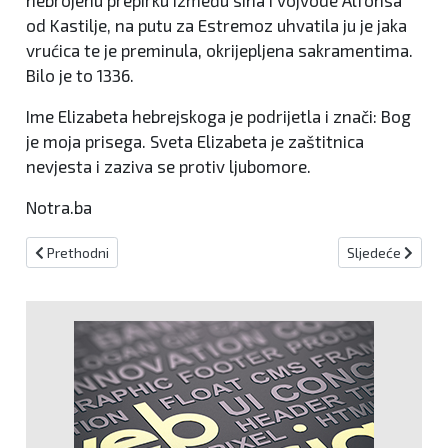
od Kastilje, na putu za Estremoz uhvatila ju je jaka
vrućica te je preminula, okrijepljena sakramentima.
Bilo je to 1336.
Ime Elizabeta hebrejskoga je podrijetla i znači: Bog
je moja prisega. Sveta Elizabeta je zaštitnica
nevjesta i zaziva se protiv ljubomore.
Notra.ba
Prethodni članak: Blagdan svetog Ćirila i Metoda
Sljedeći članak
Prethodni
Sljedeće