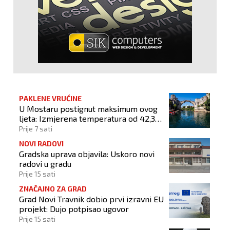
PAKLENE VRUĆINE
U Mostaru postignut maksimum ovog
ljeta: Izmjerena temperatura od 42,3
stupnja Celzijeva
Prije 7 sati
NOVI RADOVI
Gradska uprava objavila: Uskoro novi
radovi u gradu
Prije 15 sati
ZNAČAJNO ZA GRAD
Grad Novi Travnik dobio prvi izravni EU
projekt: Dujo potpisao ugovor
Prije 15 sati