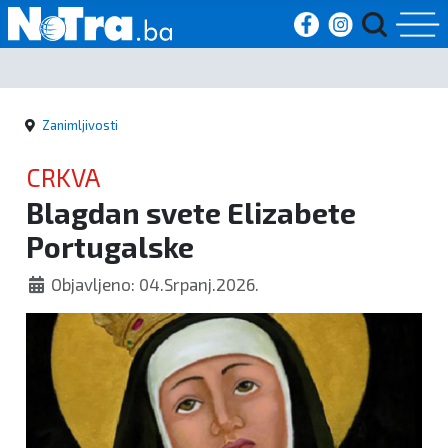
Početna
Zanimljivosti
Vijesti
CRKVA
Sport
Blagdan svete Elizabete
Portugalske
Kultura
Objavljeno: 04.Srpanj.2026.
Crna
kronika
Politika
Zanimljivosti