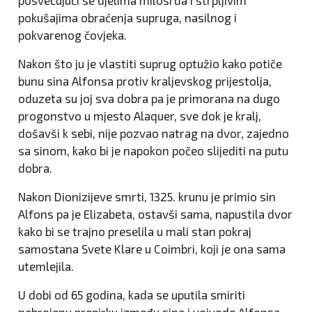
pokušajima obraćenja supruga, nasilnog i
pokvarenog čovjeka.
Nakon što ju je vlastiti suprug optužio kako potiče
bunu sina Alfonsa protiv kraljevskog prijestolja,
oduzeta su joj sva dobra pa je primorana na dugo
progonstvo u mjesto Alaquer, sve dok je kralj,
došavši k sebi, nije pozvao natrag na dvor, zajedno
sa sinom, kako bi je napokon počeo slijediti na putu
dobra.
Nakon Dionizijeve smrti, 1325. krunu je primio sin
Alfons pa je Elizabeta, ostavši sama, napustila dvor
kako bi se trajno preselila u mali stan pokraj
samostana Svete Klare u Coimbri, koji je ona sama
utemlejila.
U dobi od 65 godina, kada se uputila smiriti
nebrojenu prepirku između sina i vojvode Alfonsa