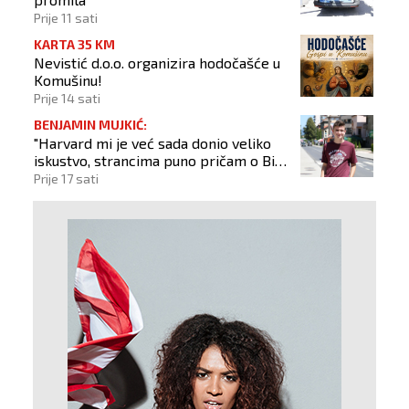
Prije 11 sati
KARTA 35 KM
Nevistić d.o.o. organizira hodočašće u
Komušinu!
Prije 14 sati
BENJAMIN MUJKIĆ:
"Harvard mi je već sada donio veliko
iskustvo, strancima puno pričam o BiH
i Novom Travniku"
Prije 17 sati