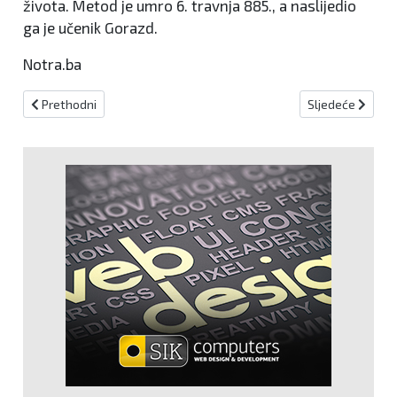
života. Metod je umro 6. travnja 885., a naslijedio
ga je učenik Gorazd.
Notra.ba
Prethodni članak: Blagdan svete Marije Goretti
Sljedeći članak
Prethodni
Sljedeće