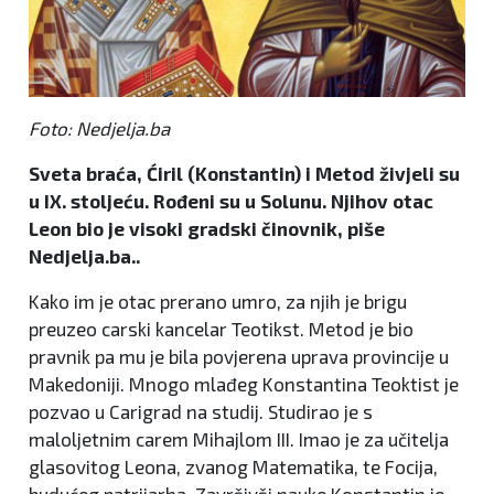
Foto: Nedjelja.ba
Sveta braća, Ćiril (Konstantin) i Metod živjeli su
u IX. stoljeću. Rođeni su u Solunu. Njihov otac
Leon bio je visoki gradski činovnik, piše
Nedjelja.ba..
Kako im je otac prerano umro, za njih je brigu
preuzeo carski kancelar Teotikst. Metod je bio
pravnik pa mu je bila povjerena uprava provincije u
Makedoniji. Mnogo mlađeg Konstantina Teoktist je
pozvao u Carigrad na studij. Studirao je s
maloljetnim carem Mihajlom III. Imao je za učitelja
glasovitog Leona, zvanog Matematika, te Focija,
budućeg patrijarha. Završivši nauke Konstantin je