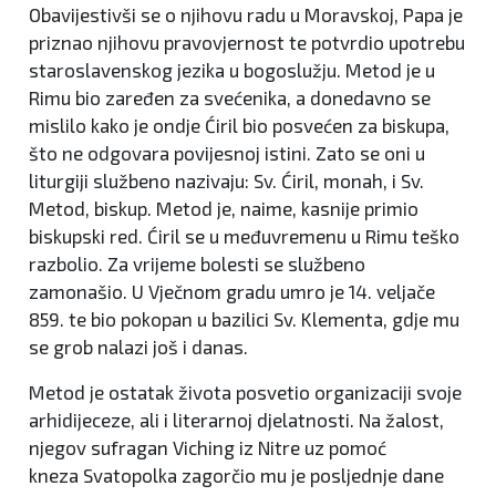
Obavijestivši se o njihovu radu u Moravskoj, Papa je
priznao njihovu pravovjernost te potvrdio upotrebu
staroslavenskog jezika u bogoslužju. Metod je u
Rimu bio zaređen za svećenika, a donedavno se
mislilo kako je ondje Ćiril bio posvećen za biskupa,
što ne odgovara povijesnoj istini. Zato se oni u
liturgiji službeno nazivaju: Sv. Ćiril, monah, i Sv.
Metod, biskup. Metod je, naime, kasnije primio
biskupski red. Ćiril se u međuvremenu u Rimu teško
razbolio. Za vrijeme bolesti se službeno
zamonašio. U Vječnom gradu umro je 14. veljače
859. te bio pokopan u bazilici Sv. Klementa, gdje mu
se grob nalazi još i danas.
Metod je ostatak života posvetio organizaciji svoje
arhidijeceze, ali i literarnoj djelatnosti. Na žalost,
njegov sufragan Viching iz Nitre uz pomoć
kneza Svatopolka zagorčio mu je posljednje dane