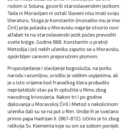
rodom iz Soluna, govorili staroslavenskim jezikom.
Tada ni Moravljani ni ostali Slaveni nisu imali svoju
literaturu. Stoga je Konstantin (monaško mu je ime
Ćiril) prije polaska u Moravsku najprije stvorio novi
alfabet te na staroslavenski jezik počeo prevoditi
svete knjige. Godine 868. Konstantin u pratnji
Metodija i još nekih učenika zaputio se u Moravsku,
opskrbljen carevim preporučnim pismom.
Propovijedanje i slavljenje bogoslužja, na jeziku
narodu razumljivu, urodilo je velikim uspjesima, ali
je u isto vrijeme kod franačkog klera probudilo
neprijateljski stav pa ih optužiše u Rimu zbog
navodnog krivovjerja. Nakon tri i po godine
djelovanja u Moravskoj Ćiril i Metod s nekolicinom
učenika dali su se na put u Rim. Ondje ih je svečano
primio papa Hadrijan II. (867-872). Učinio je to zbog
relikvija Sv. Klementa koje su oni sa sobom ponijeli.