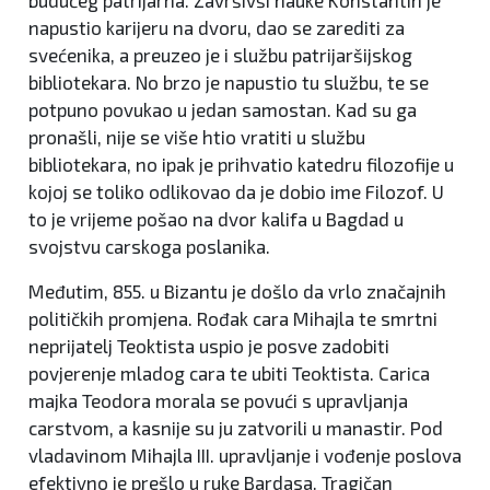
napustio karijeru na dvoru, dao se zarediti za
svećenika, a preuzeo je i službu patrijaršijskog
bibliotekara. No brzo je napustio tu službu, te se
potpuno povukao u jedan samostan. Kad su ga
pronašli, nije se više htio vratiti u službu
bibliotekara, no ipak je prihvatio katedru filozofije u
kojoj se toliko odlikovao da je dobio ime Filozof. U
to je vrijeme pošao na dvor kalifa u Bagdad u
svojstvu carskoga poslanika.
Međutim, 855. u Bizantu je došlo da vrlo značajnih
političkih promjena. Rođak cara Mihajla te smrtni
neprijatelj Teoktista uspio je posve zadobiti
povjerenje mladog cara te ubiti Teoktista. Carica
majka Teodora morala se povući s upravljanja
carstvom, a kasnije su ju zatvorili u manastir. Pod
vladavinom Mihajla III. upravljanje i vođenje poslova
efektivno je prešlo u ruke Bardasa. Tragičan