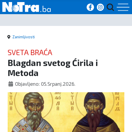
Početna
Zanimljivosti
Vijesti
SVETA BRAĆA
Sport
Blagdan svetog Ćirila i
Metoda
Kultura
Objavljeno: 05.Srpanj.2026.
Crna
kronika
Politika
Zanimljivosti