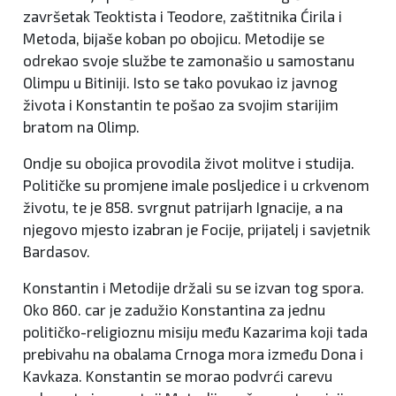
završetak Teoktista i Teodore, zaštitnika Ćirila i
Metoda, bijaše koban po obojicu. Metodije se
odrekao svoje službe te zamonašio u samostanu
Olimpu u Bitiniji. Isto se tako povukao iz javnog
života i Konstantin te pošao za svojim starijim
bratom na Olimp.
Ondje su obojica provodila život molitve i studija.
Političke su promjene imale posljedice i u crkvenom
životu, te je 858. svrgnut patrijarh Ignacije, a na
njegovo mjesto izabran je Focije, prijatelj i savjetnik
Bardasov.
Konstantin i Metodije držali su se izvan tog spora.
Oko 860. car je zadužio Konstantina za jednu
političko-religioznu misiju među Kazarima koji tada
prebivahu na obalama Crnoga mora između Dona i
Kavkaza. Konstantin se morao podvrći carevu