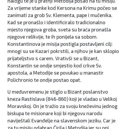
nalogu te je u pratnji Metodija pošao na tu misiju.
Za vrijeme stanke kod Kersona na Krimu počeo se
zanimati za grob Sv. Klementa, pape i mučenika.
Kad se pronašlo i identificiralo tradicionalno
mjesto njegova groba, sveta su braća pronašla
njegove relikvije, te ih ponijela sa sobom.
Konstantinova je misija postigla postavljeni cilj:
mnogi su se Kazari pokrstili, a njihov je kan sklopio
prijateljstvo s carem. Vrativši se u Bizant,
Konstantin se ondje smjestio kod crkve Sv.
apostola, a Metodije se povukao u manastir
Polichronio te ondje postao opat.
U međuvremenu je stiglo u Bizant poslanstvo
kneza Rastislava (846-860) koji je vladao u Velikoj
Moravskoj. On je tražio za svoju kneževinu jednog
biskupa te misionare koji bi njegovu narodu
naviještali Evanđelje na slavenskom jeziku. Car je
za tu misiju odabrao Ćirila i Metodija jer su oni,