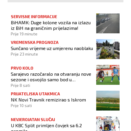
SERVISNE INFORMACIJE
BiHAMK: Duge kolone vozila na izlazu
iz BiH na graničnim prijelazima!
Prije 19 minute
VREMENSKA PROGNOZA
Sunčano vrijeme uz umjerenu naoblaku
Prije 23 minute
PRVO KOLO
Sarajevo razočaralo na otvaranju nove
sezone i osvojilo samo bod u
Vrapčićima
Prije 8 sati
PRIJATELJSKA UTAKMICA
NK Novi Travnik remizirao s Iskrom
Prije 10 sati
NEVJEROJATAN SLUČAJ
U KBC Split primljen čovjek sa 6.2
promila