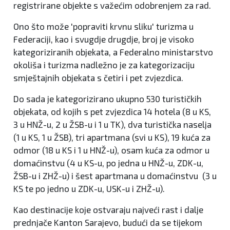
registrirane objekte s važećim odobrenjem za rad.
Ono što može 'popraviti krvnu sliku' turizma u
Federaciji, kao i svugdje drugdje, broj je visoko
kategoriziranih objekata, a Federalno ministarstvo
okoliša i turizma nadležno je za kategorizaciju
smještajnih objekata s četiri i pet zvjezdica.
Do sada je kategorizirano ukupno 530 turističkih
objekata, od kojih s pet zvjezdica 14 hotela (8 u KS,
3 u HNŽ-u, 2 u ŽSB-u i 1 u TK), dva turistička naselja
(1 u KS, 1 u ŽSB), tri apartmana (svi u KS), 19 kuća za
odmor (18 u KS i 1 u HNŽ-u), osam kuća za odmor u
domaćinstvu (4 u KS-u, po jedna u HNŽ-u, ZDK-u,
ŽSB-u i ZHŽ-u) i šest apartmana u domaćinstvu (3 u
KS te po jedno u ZDK-u, USK-u i ZHŽ-u).
Kao destinacije koje ostvaraju najveći rast i dalje
prednjače Kanton Sarajevo, budući da se tijekom