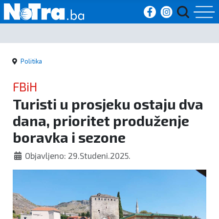
Početna
Politika
Vijesti
FBiH
Sport
Turisti u prosjeku ostaju dva
dana, prioritet produženje
Kultura
boravka i sezone
Crna
Objavljeno: 29.Studeni.2025.
kronika
Politika
Zanimljivosti