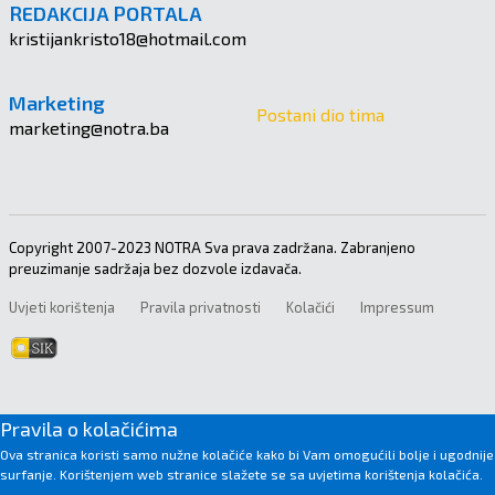
REDAKCIJA PORTALA
kristijankristo18@hotmail.com
Marketing
Postani dio tima
marketing@notra.ba
Copyright 2007-2023 NOTRA Sva prava zadržana. Zabranjeno
preuzimanje sadržaja bez dozvole izdavača.
Uvjeti korištenja
Pravila privatnosti
Kolačići
Impressum
Pravila o kolačićima
Ova stranica koristi samo nužne kolačiće kako bi Vam omogućili bolje i ugodnije
surfanje. Korištenjem web stranice slažete se sa uvjetima korištenja kolačića.