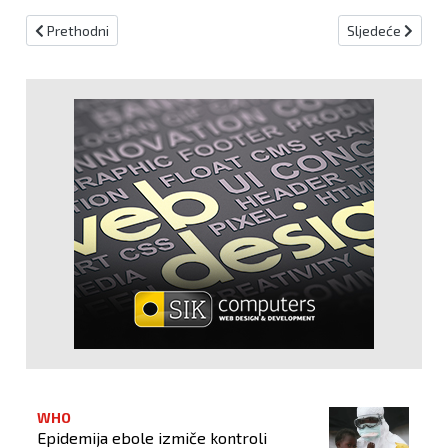
Prethodni članak: Trgovci na crni petak u FBiH ostvarili promet od
Sljedeći članak:
Prethodni
Sljedeće
WHO
Epidemija ebole izmiče kontroli