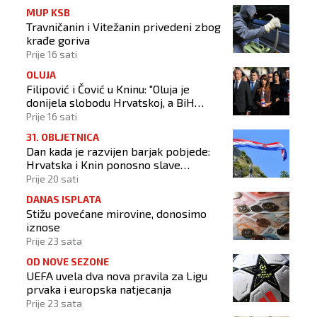
MUP KSB
Travničanin i Vitežanin privedeni zbog
krađe goriva
Prije 16 sati
OLUJA
Filipović i Čović u Kninu: "Oluja je
donijela slobodu Hrvatskoj, a BiH
otvorila put prema miru!"
Prije 16 sati
31. OBLJETNICA
Dan kada je razvijen barjak pobjede:
Hrvatska i Knin ponosno slave
obljetnicu Oluje
Prije 20 sati
DANAS ISPLATA
Stižu povećane mirovine, donosimo
iznose
Prije 23 sata
OD NOVE SEZONE
UEFA uvela dva nova pravila za Ligu
prvaka i europska natjecanja
Prije 23 sata