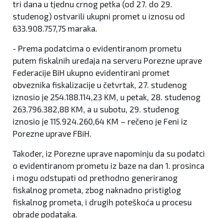
tri dana u tjednu crnog petka (od 27. do 29.
studenog) ostvarili ukupni promet u iznosu od
633.908.757,75 maraka.
- Prema podatcima o evidentiranom prometu
putem fiskalnih uređaja na serveru Porezne uprave
Federacije BiH ukupno evidentirani promet
obveznika fiskalizacije u četvrtak, 27. studenog
iznosio je 254.188.114,23 KM, u petak, 28. studenog
263.796.382,88 KM, a u subotu, 29. studenog
iznosio je 115.924.260,64 KM – rečeno je Feni iz
Porezne uprave FBiH.
Također, iz Porezne uprave napominju da su podatci
o evidentiranom prometu iz baze na dan 1. prosinca
i mogu odstupati od prethodno generiranog
fiskalnog prometa, zbog naknadno pristiglog
fiskalnog prometa, i drugih poteškoća u procesu
obrade podataka.