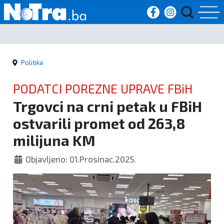
Početna
Politika
Vijesti
PODATCI POREZNE UPRAVE FBiH
Sport
Trgovci na crni petak u FBiH
ostvarili promet od 263,8
Kultura
milijuna KM
Crna
Objavljeno: 01.Prosinac.2025.
kronika
Politika
Zanimljivosti