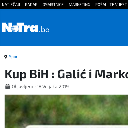
NATJEČAJI
RADAR
OSMRTNICE
MARKETING
POŠALJITE VIJEST
Početna
Vijesti
Sport
Sport
Kultura
Kup BiH : Galić i Mark
Crna
Objavljeno: 18.Veljača.2019.
kronika
Politika
Zanimljivosti