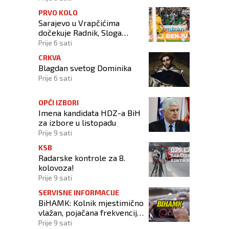
PRVO KOLO
Sarajevo u Vrapčićima
dočekuje Radnik, Sloga
gostuje u Širokom Brijegu
Prije 6 sati
CRKVA
Blagdan svetog Dominika
Prije 6 sati
OPĆI IZBORI
Imena kandidata HDZ-a BiH
za izbore u listopadu
Prije 9 sati
KSB
Radarske kontrole za 8.
kolovoza!
Prije 9 sati
SERVISNE INFORMACIJE
BiHAMK: Kolnik mjestimično
vlažan, pojačana frekvencija
prometa!
Prije 9 sati