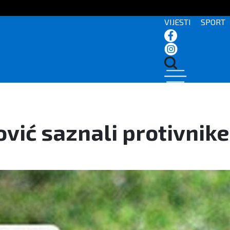
VIJESTI
SPORT
ović saznali protivnike