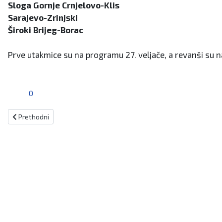
Sloga Gornje Crnjelovo-Klis
Sarajevo-Zrinjski
Široki Brijeg-Borac
Prve utakmice su na programu 27. veljače, a revanši su n
0
Prethodni članak: Fojničani ugostili prijatelje s Pelješca
Prethodni