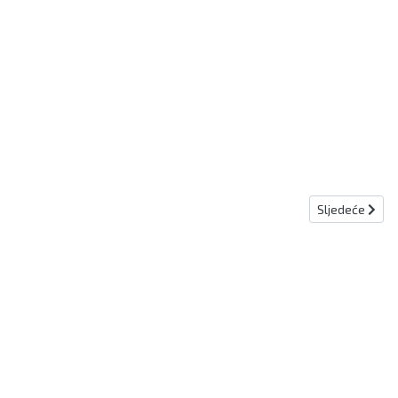
Sljedeći članak
Sljedeće