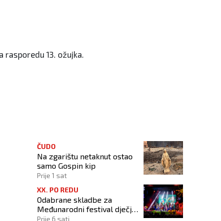
a rasporedu 13. ožujka.
ČUDO
Na zgarištu netaknut ostao
samo Gospin kip
Prije 1 sat
XX. PO REDU
Odabrane skladbe za
Međunarodni festival dječje
glazbe "Dok Teče Lašva"
Prije 6 sati