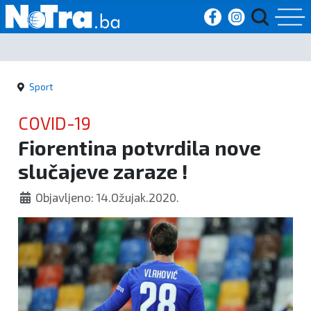
Početna
Sport
Vijesti
COVID-19
Sport
Fiorentina potvrdila nove
slučajeve zaraze !
Kultura
Objavljeno: 14.Ožujak.2020.
Crna
kronika
Politika
Zanimljivosti