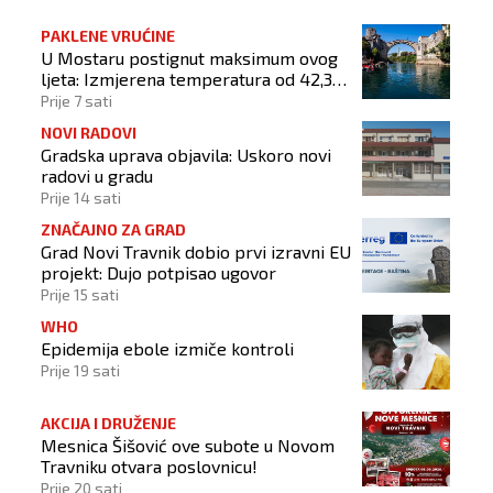
PAKLENE VRUĆINE
U Mostaru postignut maksimum ovog
ljeta: Izmjerena temperatura od 42,3
stupnja Celzijeva
Prije 7 sati
NOVI RADOVI
Gradska uprava objavila: Uskoro novi
radovi u gradu
Prije 14 sati
ZNAČAJNO ZA GRAD
Grad Novi Travnik dobio prvi izravni EU
projekt: Dujo potpisao ugovor
Prije 15 sati
WHO
Epidemija ebole izmiče kontroli
Prije 19 sati
AKCIJA I DRUŽENJE
Mesnica Šišović ove subote u Novom
Travniku otvara poslovnicu!
Prije 20 sati