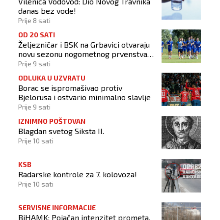
Vilenica Vodovod: Dio Novog Travnika
danas bez vode!
Prije 8 sati
OD 20 SATI
Željezničar i BSK na Grbavici otvaraju
novu sezonu nogometnog prvenstva
BiH
Prije 9 sati
ODLUKA U UZVRATU
Borac se ispromašivao protiv
Bjelorusa i ostvario minimalno slavlje
Prije 9 sati
IZNIMNO POŠTOVAN
Blagdan svetog Siksta II.
Prije 10 sati
KSB
Radarske kontrole za 7. kolovoza!
Prije 10 sati
SERVISNE INFORMACIJE
BiHAMK: Pojačan intenzitet prometa,