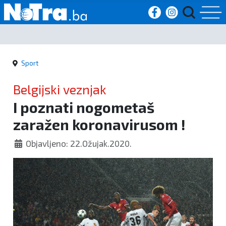
Početna
Sport
Vijesti
Belgijski veznjak
Sport
I poznati nogometaš
zaražen koronavirusom !
Kultura
Objavljeno: 22.Ožujak.2020.
Crna
kronika
Politika
Zanimljivosti