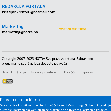
REDAKCIJA PORTALA
kristijankristo18@hotmail.com
Marketing
Postani dio tima
marketing@notra.ba
Copyright 2007-2023 NOTRA Sva prava zadržana. Zabranjeno
preuzimanje sadržaja bez dozvole izdavača.
Uvjeti korištenja
Pravila privatnosti
Kolačići
Impressum
Pravila o kolačićima
Ova stranica koristi samo nužne kolačiće kako bi Vam omogućili bolje i ugodnije
surfanje. Korištenjem web stranice slažete se sa uvjetima korištenja kolačića.