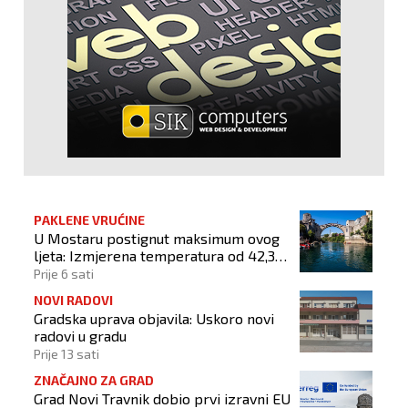
PAKLENE VRUĆINE
U Mostaru postignut maksimum ovog
ljeta: Izmjerena temperatura od 42,3
stupnja Celzijeva
Prije 6 sati
NOVI RADOVI
Gradska uprava objavila: Uskoro novi
radovi u gradu
Prije 13 sati
ZNAČAJNO ZA GRAD
Grad Novi Travnik dobio prvi izravni EU