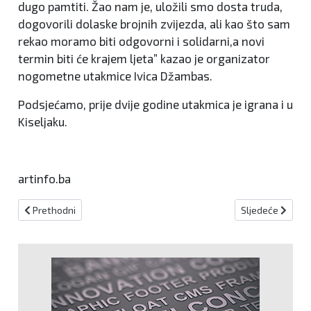
dugo pamtiti. Žao nam je, uložili smo dosta truda,
dogovorili dolaske brojnih zvijezda, ali kao što sam
rekao moramo biti odgovorni i solidarni,a novi
termin biti će krajem ljeta” kazao je organizator
nogometne utakmice Ivica Džambas.
Podsjećamo, prije dvije godine utakmica je igrana i u
Kiseljaku.
artinfo.ba
Prethodni članak: Hrvatska od 16 i 40 protiv Danske u osmini final
Sljedeći članak:
Prethodni
Sljedeće