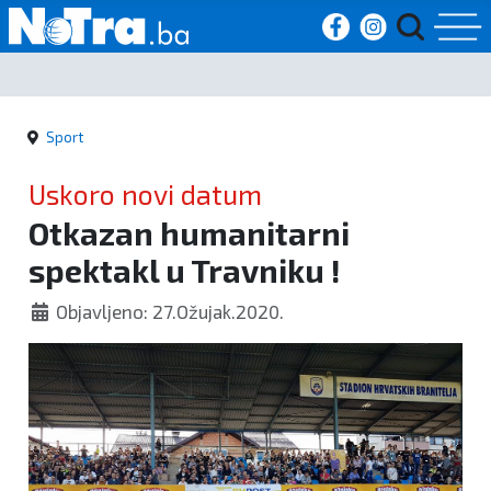
Početna
Sport
Vijesti
Uskoro novi datum
Sport
Otkazan humanitarni
spektakl u Travniku !
Kultura
Objavljeno: 27.Ožujak.2020.
Crna
kronika
Politika
Zanimljivosti