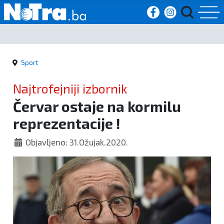
Početna
Sport
Vijesti
Najtrofejniji izbornik
Sport
Červar ostaje na kormilu
reprezentacije !
Kultura
Objavljeno: 31.Ožujak.2020.
Crna
kronika
Politika
Zanimljivosti