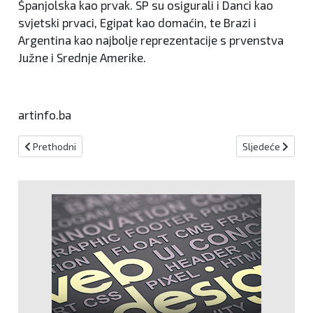
Španjolska kao prvak. SP su osigurali i Danci kao
svjetski prvaci, Egipat kao domaćin, te Brazi i
Argentina kao najbolje reprezentacije s prvenstva
Južne i Srednje Amerike.
artinfo.ba
Prethodni članak: Kadeti NK Kiseljaka druga najefikasnija momčad, 
Sljedeći članak
Prethodni
Sljedeće