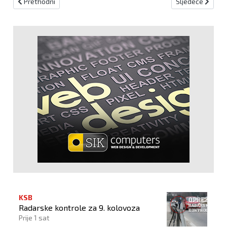
Prethodni članak: Održan 16. Odbojkaški turnir "Victory cup"
Sljedeći članak:
Prethodni
Sljedeće
KSB
Radarske kontrole za 9. kolovoza
Prije 1 sat