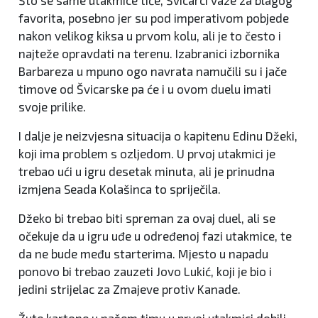
Što se same utakmice tiče, Švicarci važe za blagog
favorita, posebno jer su pod imperativom pobjede
nakon velikog kiksa u prvom kolu, ali je to često i
najteže opravdati na terenu. Izabranici izbornika
Barbareza u mpuno ogo navrata namučili su i jače
timove od Švicarske pa će i u ovom duelu imati
svoje prilike.
I dalje je neizvjesna situacija o kapitenu Edinu Džeki,
koji ima problem s ozljedom. U prvoj utakmici je
trebao ući u igru desetak minuta, ali je prinudna
izmjena Seada Kolašinca to spriječila.
Džeko bi trebao biti spreman za ovaj duel, ali se
očekuje da u igru uđe u određenoj fazi utakmice, te
da ne bude među starterima. Mjesto u napadu
ponovo bi trebao zauzeti Jovo Lukić, koji je bio i
jedini strijelac za Zmajeve protiv Kanade.