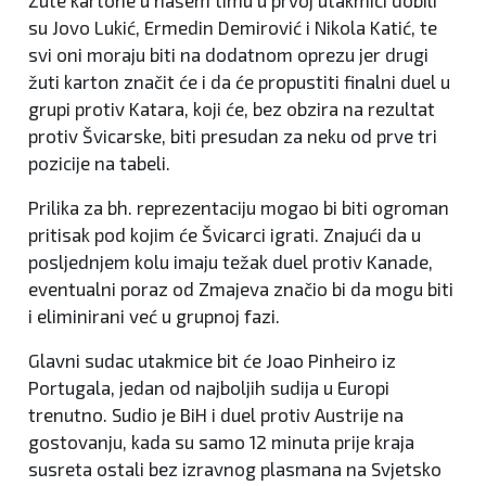
Žute kartone u našem timu u prvoj utakmici dobili
su Jovo Lukić, Ermedin Demirović i Nikola Katić, te
svi oni moraju biti na dodatnom oprezu jer drugi
žuti karton značit će i da će propustiti finalni duel u
grupi protiv Katara, koji će, bez obzira na rezultat
protiv Švicarske, biti presudan za neku od prve tri
pozicije na tabeli.
Prilika za bh. reprezentaciju mogao bi biti ogroman
pritisak pod kojim će Švicarci igrati. Znajući da u
posljednjem kolu imaju težak duel protiv Kanade,
eventualni poraz od Zmajeva značio bi da mogu biti
i eliminirani već u grupnoj fazi.
Glavni sudac utakmice bit će Joao Pinheiro iz
Portugala, jedan od najboljih sudija u Europi
trenutno. Sudio je BiH i duel protiv Austrije na
gostovanju, kada su samo 12 minuta prije kraja
susreta ostali bez izravnog plasmana na Svjetsko