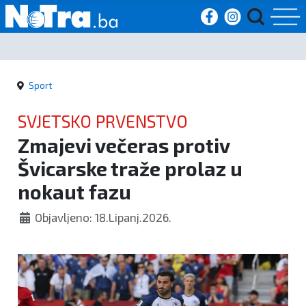
Početna
Sport
Vijesti
SVJETSKO PRVENSTVO
Sport
Zmajevi večeras protiv
Švicarske traže prolaz u
Kultura
nokaut fazu
Crna
Objavljeno: 18.Lipanj.2026.
kronika
Politika
Zanimljivosti