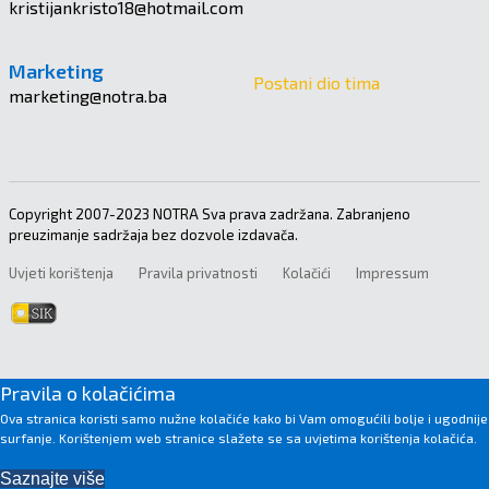
kristijankristo18@hotmail.com
Marketing
Postani dio tima
marketing@notra.ba
Copyright 2007-2023 NOTRA Sva prava zadržana. Zabranjeno
preuzimanje sadržaja bez dozvole izdavača.
Uvjeti korištenja
Pravila privatnosti
Kolačići
Impressum
Pravila o kolačićima
Ova stranica koristi samo nužne kolačiće kako bi Vam omogućili bolje i ugodnije
surfanje. Korištenjem web stranice slažete se sa uvjetima korištenja kolačića.
Saznajte više