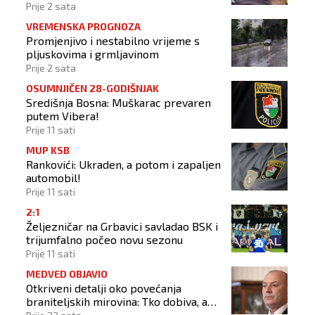
Prije 2 sata
VREMENSKA PROGNOZA
Promjenjivo i nestabilno vrijeme s
pljuskovima i grmljavinom
Prije 2 sata
OSUMNJIČEN 28-GODIŠNJAK
Središnja Bosna: Muškarac prevaren
putem Vibera!
Prije 11 sati
MUP KSB
Rankovići: Ukraden, a potom i zapaljen
automobil!
Prije 11 sati
2:1
Željezničar na Grbavici savladao BSK i
trijumfalno počeo novu sezonu
Prije 11 sati
MEDVED OBJAVIO
Otkriveni detalji oko povećanja
braniteljskih mirovina: Tko dobiva, a
tko ne