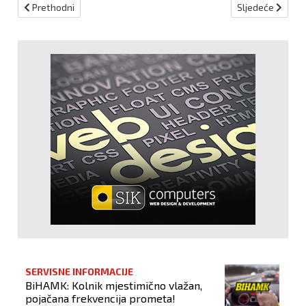
Prethodni članak: Barbarez i Katić najavili susret sa Švicarskom
Sljedeći članak:
Prethodni
Sljedeće
SERVISNE INFORMACIJE
BiHAMK: Kolnik mjestimično vlažan,
pojačana frekvencija prometa!