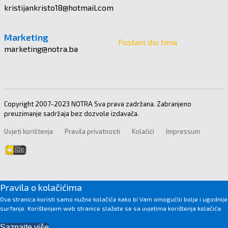
kristijankristo18@hotmail.com
Marketing
Postani dio tima
marketing@notra.ba
Copyright 2007-2023 NOTRA Sva prava zadržana. Zabranjeno
preuzimanje sadržaja bez dozvole izdavača.
Uvjeti korištenja
Pravila privatnosti
Kolačići
Impressum
Pravila o kolačićima
Ova stranica koristi samo nužne kolačiće kako bi Vam omogućili bolje i ugodnije
surfanje. Korištenjem web stranice slažete se sa uvjetima korištenja kolačića.
Saznajte više