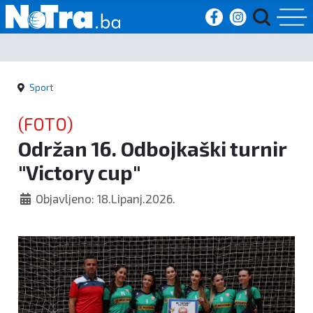
Početna
Sport
Vijesti
(FOTO)
Sport
Održan 16. Odbojkaški turnir
"Victory cup"
Kultura
Objavljeno: 18.Lipanj.2026.
Crna
kronika
Politika
Zanimljivosti