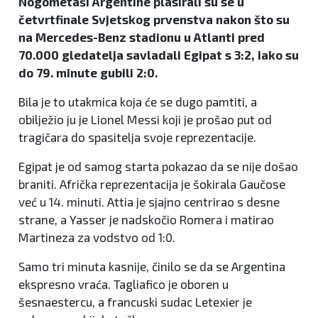
Nogometaši Argentine plasirali su se u
četvrtfinale Svjetskog prvenstva nakon što su
na Mercedes-Benz stadionu u Atlanti pred
70.000 gledatelja savladali Egipat s 3:2, iako su
do 79. minute gubili 2:0.
Bila je to utakmica koja će se dugo pamtiti, a
obilježio ju je Lionel Messi koji je prošao put od
tragičara do spasitelja svoje reprezentacije.
Egipat je od samog starta pokazao da se nije došao
braniti. Afrička reprezentacija je šokirala Gaučose
već u 14. minuti. Attia je sjajno centrirao s desne
strane, a Yasser je nadskočio Romera i matirao
Martineza za vodstvo od 1:0.
Samo tri minuta kasnije, činilo se da se Argentina
ekspresno vraća. Tagliafico je oboren u
šesnaestercu, a francuski sudac Letexier je