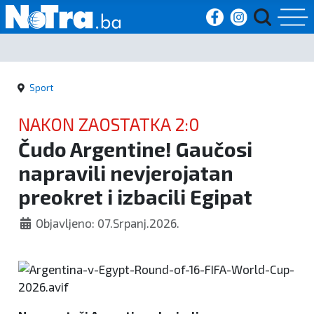
Početna
Sport
Vijesti
NAKON ZAOSTATKA 2:0
Sport
Čudo Argentine! Gaučosi
napravili nevjerojatan
Kultura
preokret i izbacili Egipat
Crna
Objavljeno: 07.Srpanj.2026.
kronika
Politika
Zanimljivosti