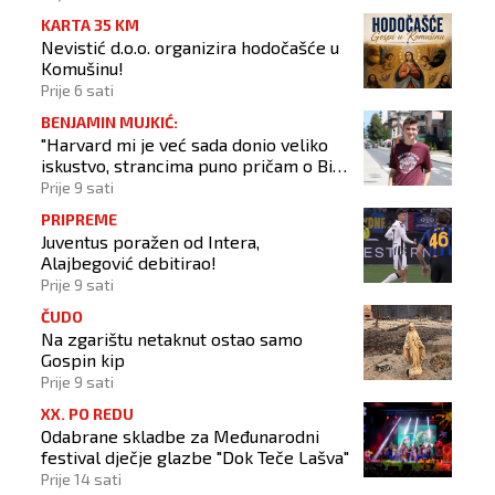
KARTA 35 KM
Nevistić d.o.o. organizira hodočašće u
Komušinu!
Prije 6 sati
BENJAMIN MUJKIĆ:
"Harvard mi je već sada donio veliko
iskustvo, strancima puno pričam o BiH
i Novom Travniku"
Prije 9 sati
PRIPREME
Juventus poražen od Intera,
Alajbegović debitirao!
Prije 9 sati
ČUDO
Na zgarištu netaknut ostao samo
Gospin kip
Prije 9 sati
XX. PO REDU
Odabrane skladbe za Međunarodni
festival dječje glazbe "Dok Teče Lašva"
Prije 14 sati