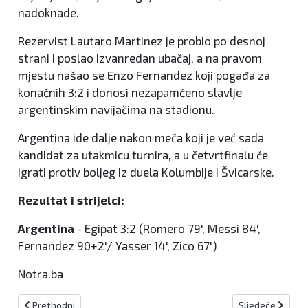
nadoknade.
Rezervist Lautaro Martinez je probio po desnoj
strani i poslao izvanredan ubačaj, a na pravom
mjestu našao se Enzo Fernandez koji pogađa za
konačnih 3:2 i donosi nezapamćeno slavlje
argentinskim navijačima na stadionu.
Argentina ide dalje nakon meča koji je već sada
kandidat za utakmicu turnira, a u četvrtfinalu će
igrati protiv boljeg iz duela Kolumbije i Švicarske.
Rezultat i strijelci:
Argentina
- Egipat 3:2 (Romero 79', Messi 84',
Fernandez 90+2'/ Yasser 14', Zico 67')
Notra.ba
Prethodni članak: Borac ostao bez pobjede nad Levskim na startu L
Sljedeći članak:
Prethodni
Sljedeće