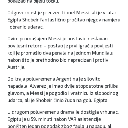
pokazao na bijelu točku.
Odgovornost je preuzeo Lionel Messi, ali je vratar
Egipta Shobeir fantastično pročitao njegov namjeru
i obranio udarac.
Ovim promašajem Messi je postavio neslavan
povijesni rekord – postao je prvi igrač u povijesti
koji je promašio dva penala na jednom Mundijalu,
nakon što je prethodno bio neprecizan i protiv
Austrije.
Do kraja poluvremena Argentina je silovito
napadala, Alvarez je imao dvije stopostotne prilike
glavom, a Messi je pogodio i vratnicu iz slobodnog
udarca, ali je Shobeir činio čuda na golu Egipta.
U drugom poluvremenu drama je dostigla vrhunac.
Egiptu je u 59. minuti nakon VAR asistencije
poništen jedan pogodak zbog faula u napadu, ali