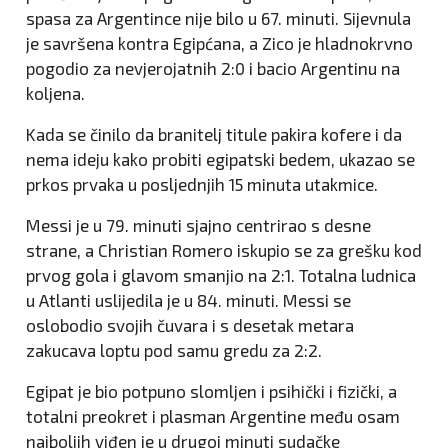
spasa za Argentince nije bilo u 67. minuti. Sijevnula
je savršena kontra Egipćana, a Zico je hladnokrvno
pogodio za nevjerojatnih 2:0 i bacio Argentinu na
koljena.
Kada se činilo da branitelj titule pakira kofere i da
nema ideju kako probiti egipatski bedem, ukazao se
prkos prvaka u posljednjih 15 minuta utakmice.
Messi je u 79. minuti sjajno centrirao s desne
strane, a Christian Romero iskupio se za grešku kod
prvog gola i glavom smanjio na 2:1. Totalna ludnica
u Atlanti uslijedila je u 84. minuti. Messi se
oslobodio svojih čuvara i s desetak metara
zakucava loptu pod samu gredu za 2:2.
Egipat je bio potpuno slomljen i psihički i fizički, a
totalni preokret i plasman Argentine među osam
najboljih viđen je u drugoj minuti sudačke