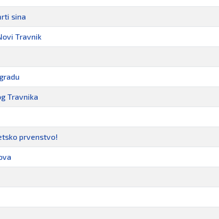
rti sina
Novi Travnik
ogradu
og Travnika
etsko prvenstvo!
lova