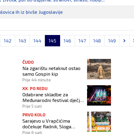
lovica ih iz bivše Jugoslavije
142
143
144
145
146
147
148
149
ČUDO
Na zgarištu netaknut ostao
samo Gospin kip
Prije 44 minute
XX. PO REDU
Odabrane skladbe za
Međunarodni festival dječje
glazbe "Dok Teče Lašva"
Prije 5 sati
PRVO KOLO
Sarajevo u Vrapčićima
dočekuje Radnik, Sloga
gostuje u Širokom Brijegu
Prije 6 sati