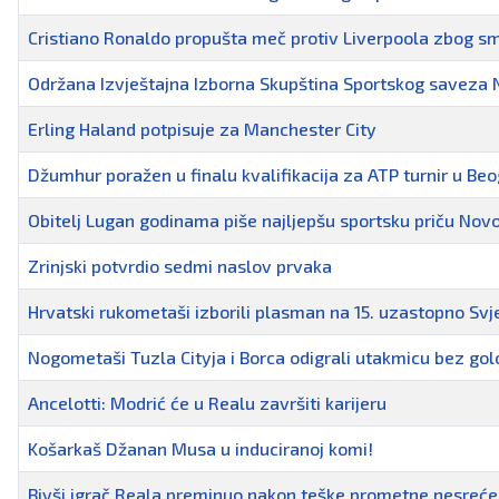
Cristiano Ronaldo propušta meč protiv Liverpoola zbog sm
Održana Izvještajna Izborna Skupština Sportskog saveza 
Erling Haland potpisuje za Manchester City
Džumhur poražen u finalu kvalifikacija za ATP turnir u Be
Obitelj Lugan godinama piše najljepšu sportsku priču Nov
Zrinjski potvrdio sedmi naslov prvaka
Hrvatski rukometaši izborili plasman na 15. uzastopno Svj
Nogometaši Tuzla Cityja i Borca odigrali utakmicu bez go
Ancelotti: Modrić će u Realu završiti karijeru
Košarkaš Džanan Musa u induciranoj komi!
Bivši igrač Reala preminuo nakon teške prometne nesreće