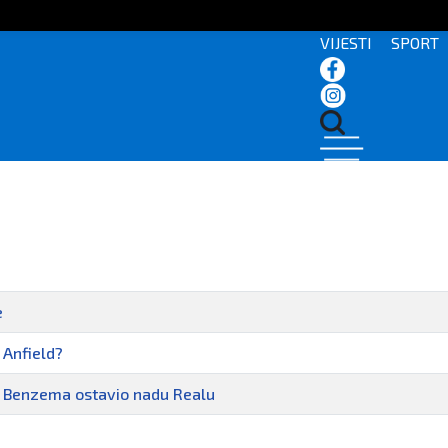
VIJESTI
SPORT
e
i Anfield?
di, Benzema ostavio nadu Realu