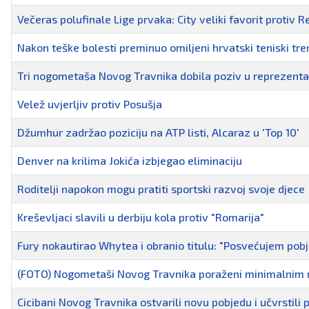
Večeras polufinale Lige prvaka: City veliki favorit protiv R
Nakon teške bolesti preminuo omiljeni hrvatski teniski tre
Tri nogometaša Novog Travnika dobila poziv u reprezenta
Velež uvjerljiv protiv Posušja
Džumhur zadržao poziciju na ATP listi, Alcaraz u 'Top 10'
Denver na krilima Jokića izbjegao eliminaciju
Roditelji napokon mogu pratiti sportski razvoj svoje djece
Kreševljaci slavili u derbiju kola protiv "Romarija"
Fury nokautirao Whytea i obranio titulu: "Posvećujem pobj
(FOTO) Nogometaši Novog Travnika poraženi minimalnim 
Cicibani Novog Travnika ostvarili novu pobjedu i učvrstili 