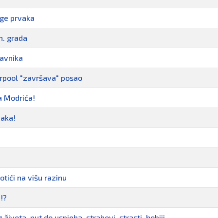
Lige prvaka
h. grada
ravnika
verpool "završava" posao
a Modrića!
vaka!
otići na višu razinu
!?
 života, put do uspjeha, strahovi, strasti, hobiji...