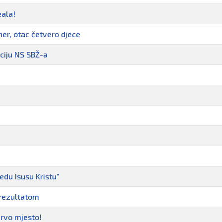
eala!
ner, otac četvero djece
ciju NS SBŽ-a
edu Isusu Kristu"
rezultatom
prvo mjesto!