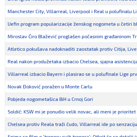
Manchester City, Villarreal, Liverpool i Real u polufinalu 
Uefin program popularizacije ženskog nogometa u četiri b
Miroslav Ćiro Blažević proglašen počasnim građaninom T
Atletico pokušava nadoknaditi zaostatak protiv Citija, Li
Real nakon produžetaka izbacio Chelsea, sjajna asistencij
Villarreal izbacio Bayern i plasirao se u polufinale Lige pr
Novak Đoković poražen u Monte Carlu
Pobjeda nogometašica BiH u Crnoj Gori
Soldić: KSW mi je ponudio velik novac, ali meni je prioritet 
Chelsea protiv Reala traži čudo, Villarreal ide po senzaciju
Snima se film o 'treneru svih trenera': Otkrit će se detalji iz