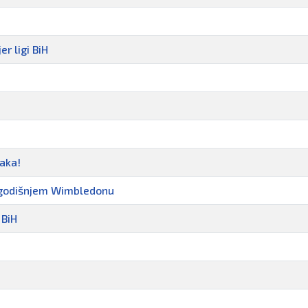
r ligi BiH
aka!
vogodišnjem Wimbledonu
 BiH