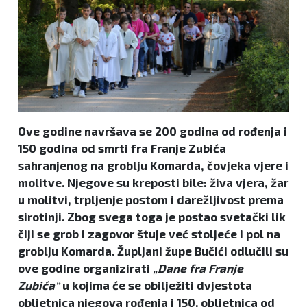
Ove godine navršava se 200 godina od rođenja i
150 godina od smrti fra Franje Zubića
sahranjenog na groblju Komarda, čovjeka vjere i
molitve. Njegove su kreposti bile: živa vjera, žar
u molitvi, trpljenje postom i darežljivost prema
sirotinji. Zbog svega toga je postao svetački lik
čiji se grob i zagovor štuje već stoljeće i pol na
groblju Komarda. Župljani župe Bučići odlučili su
ove godine organizirati
„Dane fra Franje
Zubića“
u kojima će se obilježiti dvjestota
obljetnica njegova rođenja i 150. obljetnica od