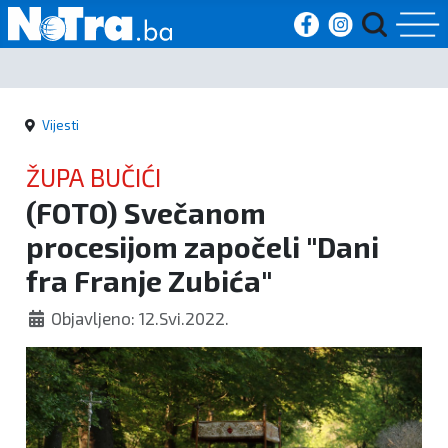
Početna
Vijesti
Vijesti
ŽUPA BUČIĆI
Sport
(FOTO) Svečanom
procesijom započeli "Dani
Kultura
fra Franje Zubića"
Crna
Objavljeno: 12.Svi.2022.
kronika
Politika
Zanimljivosti