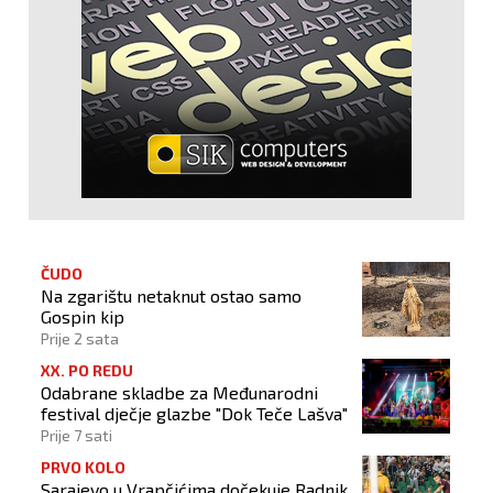
ČUDO
Na zgarištu netaknut ostao samo
Gospin kip
Prije 2 sata
XX. PO REDU
Odabrane skladbe za Međunarodni
festival dječje glazbe "Dok Teče Lašva"
Prije 7 sati
PRVO KOLO
Sarajevo u Vrapčićima dočekuje Radnik,