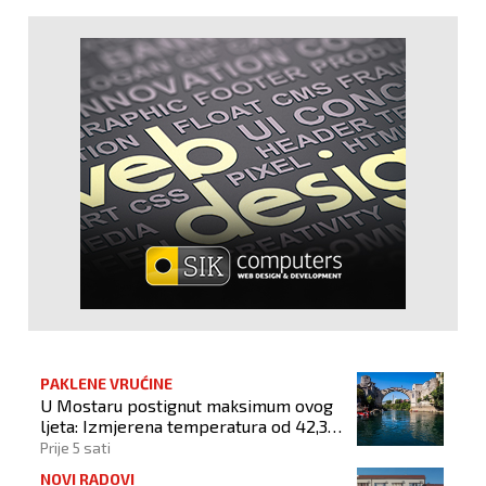
PAKLENE VRUĆINE
U Mostaru postignut maksimum ovog
ljeta: Izmjerena temperatura od 42,3
stupnja Celzijeva
Prije 5 sati
NOVI RADOVI