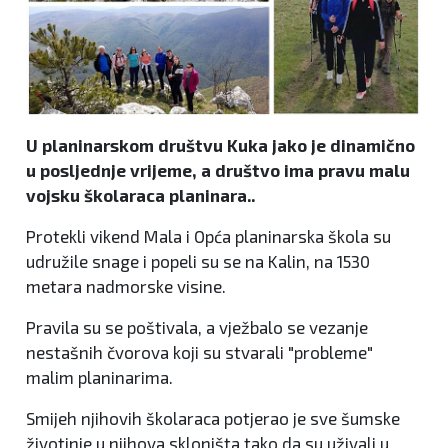
U planinarskom društvu Kuka jako je dinamično
u posljednje vrijeme, a društvo ima pravu malu
vojsku školaraca planinara..
Protekli vikend Mala i Opća planinarska škola su
udružile snage i popeli su se na Kalin, na 1530
metara nadmorske visine.
Pravila su se poštivala, a vježbalo se vezanje
nestašnih čvorova koji su stvarali "probleme"
malim planinarima.
Smijeh njihovih školaraca potjerao je sve šumske
životinje u njihova skloništa tako da su uživali u