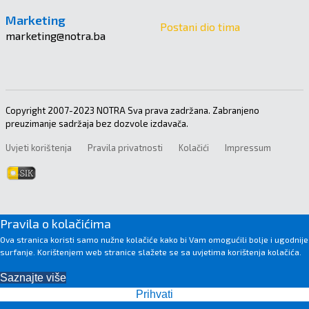
Marketing
Postani dio tima
marketing@notra.ba
Copyright 2007-2023 NOTRA Sva prava zadržana. Zabranjeno
preuzimanje sadržaja bez dozvole izdavača.
Uvjeti korištenja
Pravila privatnosti
Kolačići
Impressum
Pravila o kolačićima
Ova stranica koristi samo nužne kolačiće kako bi Vam omogućili bolje i ugodnije
surfanje. Korištenjem web stranice slažete se sa uvjetima korištenja kolačića.
Saznajte više
Prihvati