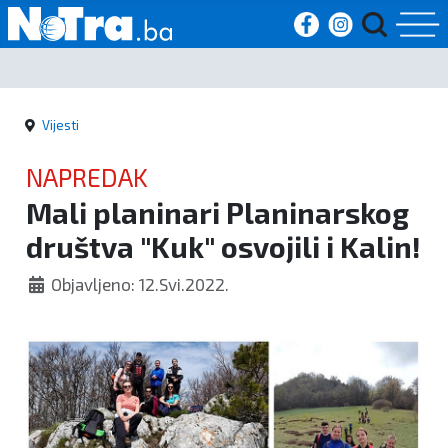
Početna
Vijesti
Vijesti
NAPREDAK
Sport
Mali planinari Planinarskog
društva "Kuk" osvojili i Kalin!
Kultura
Objavljeno: 12.Svi.2022.
Crna
kronika
Politika
Zanimljivosti