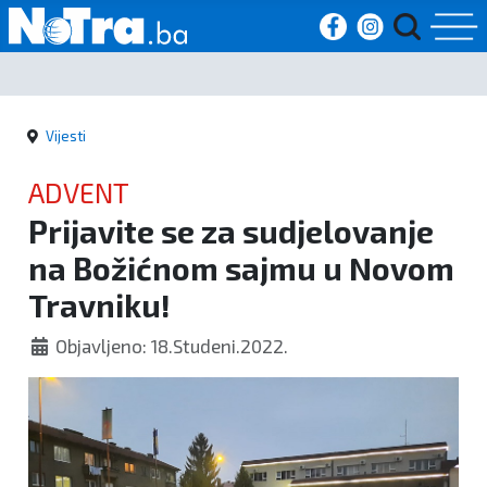
Početna
Vijesti
Vijesti
ADVENT
Sport
Prijavite se za sudjelovanje
na Božićnom sajmu u Novom
Kultura
Travniku!
Crna
Objavljeno: 18.Studeni.2022.
kronika
Politika
Zanimljivosti