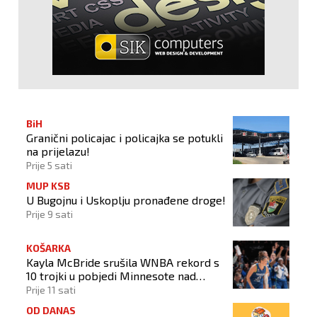
BiH
Granični policajac i policajka se potukli
na prijelazu!
Prije 5 sati
MUP KSB
U Bugojnu i Uskoplju pronađene droge!
Prije 9 sati
KOŠARKA
Kayla McBride srušila WNBA rekord s
10 trojki u pobjedi Minnesote nad
Dallasom
Prije 11 sati
OD DANAS