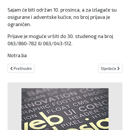
Sajam će biti održan 10. prosinca, a za izlagače su
osigurane i adventske kućice, no broj prijava je
ograničen.
Prijave je moguće vršiti do 30. studenog na broj
063/860-782 ili 063/043-512.
Notra.ba
Prethodni članak: Vukovar: Krenula Kolona sjećanja
Sljedeći članak:
Prethodni
Sljedeće