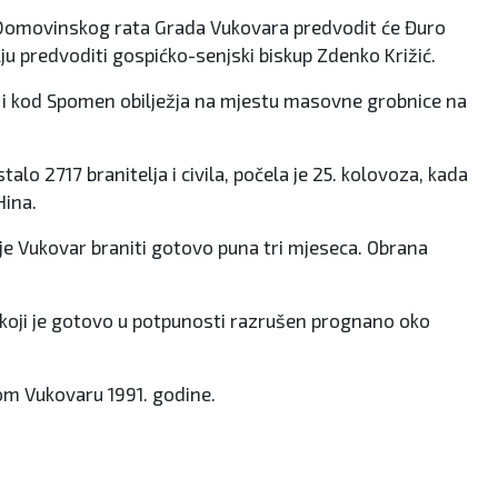
ve Domovinskog rata Grada Vukovara predvodit će Đuro
u predvoditi gospićko-senjski biskup Zdenko Križić.
e i kod Spomen obilježja na mjestu masovne grobnice na
lo 2717 branitelja i civila, počela je 25. kolovoza, kada
Hina.
o je Vukovar braniti gotovo puna tri mjeseca. Obrana
da koji je gotovo u potpunosti razrušen prognano oko
nom Vukovaru 1991. godine.