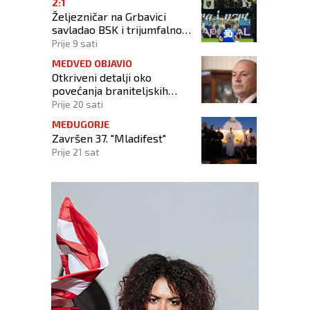
2:1
Željezničar na Grbavici
savladao BSK i trijumfalno
počeo novu sezonu
Prije 9 sati
MEDVED OBJAVIO
Otkriveni detalji oko
povećanja braniteljskih
mirovina: Tko dobiva, a tko
Prije 20 sati
ne
MEĐUGORJE
Završen 37. "Mladifest"
Prije 21 sat