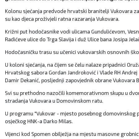
Kolonu sjećanja predvode hrvatski branitelji Vukovara zaje
su kao djeca proživjeli ratna razaranja Vukovara.
Križni put hodočasnike vodi ulicama Gundulićevom, Vesn
Radićeve ulice do Trga Slavija i duž Ulice bana Josipa Jela
Hodočasničku trasu su učenici vukovarskih osnovnih škola 
U koloni sjećanja, na čijem se čelu nalaze pripadnici Oru
Hrvatskog sabora Gordan Jandroković i Vlade RH Andrej P
Damir Dekanić, posljednji zapovjednik obrane Vukovara Br
Svi su prethodno nazočili komemorativnom skupu u dvorišt
stradanja Vukovara u Domovinskom ratu.
U programu "Vukovar - mjesto posebnog domovinskog pijete
osječkog HNK-a Darko Milas.
Vijenci kod Spomen obilježja na mjestu masovne grobnic