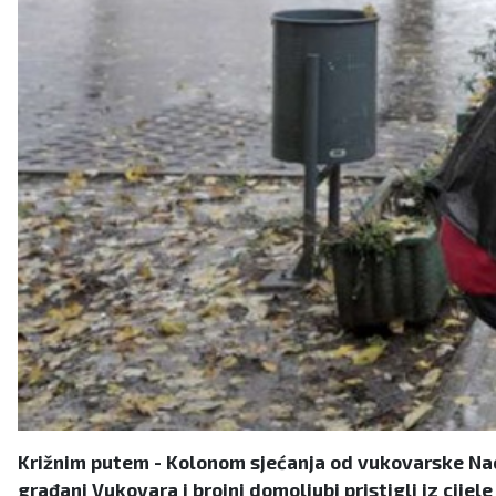
Križnim putem - Kolonom sjećanja od vukovarske Naci
građani Vukovara i brojni domoljubi pristigli iz cije