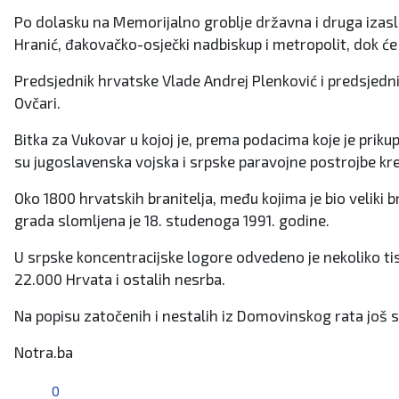
Po dolasku na Memorijalno groblje državna i druga izasl
Hranić, đakovačko-osječki nadbiskup i metropolit, dok će
Predsjednik hrvatske Vlade Andrej Plenković i predsjedn
Ovčari.
Bitka za Vukovar u kojoj je, prema podacima koje je prikup
su jugoslavenska vojska i srpske paravojne postrojbe kr
Oko 1800 hrvatskih branitelja, među kojima je bio veliki b
grada slomljena je 18. studenoga 1991. godine.
U srpske koncentracijske logore odvedeno je nekoliko tisu
22.000 Hrvata i ostalih nesrba.
Na popisu zatočenih i nestalih iz Domovinskog rata još 
Notra.ba
0