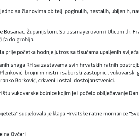
dno sa članovima obitelji poginulih, nestalih, ubijenih, nas
e Bosanac, Županijskom, Strossmayerovom i Ulicom dr. Fra
čića do groblja.
prije početka hodnje jutros sa tisućama upaljenih svijeća pre
žanih snaga RH sa zastavama svih hrvatskih ratnih postrojbi
lenković, brojni ministri i saborski zastupnici, vukovarsk
anko Borković, crkveni i ostali dostojanstvenici.
u vukovarske bolnice kojim je i počelo obilježavanje Dana s
ta" sudjelovala je klapa Hrvatske ratne mornarice "Sveti J
e na Ovčari