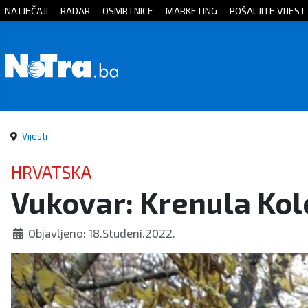
NATJEČAJI
RADAR
OSMRTNICE
MARKETING
POŠALJITE VIJEST
Početna
Vijesti
Sport
Vijesti
Kultura
HRVATSKA
Vukovar: Krenula Kol
Crna
kronika
Objavljeno: 18.Studeni.2022.
Politika
Zanimljivosti