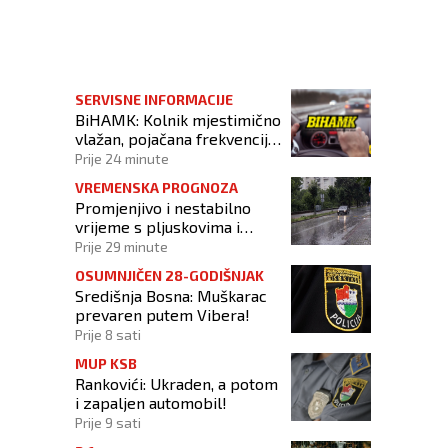
sanskim majkama heroinama
SERVISNE INFORMACIJE
BiHAMK: Kolnik mjestimično
vlažan, pojačana frekvencija
prometa!
Prije 24 minute
VREMENSKA PROGNOZA
Promjenjivo i nestabilno
vrijeme s pljuskovima i
grmljavinom
Prije 29 minute
OSUMNJIČEN 28-GODIŠNJAK
Središnja Bosna: Muškarac
prevaren putem Vibera!
Prije 8 sati
MUP KSB
Rankovići: Ukraden, a potom
i zapaljen automobil!
Prije 9 sati