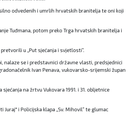
ilno odvedenih i umrlih hrvatskih branitelja te oni koji
nje Tuđmana, potom preko Trga hrvatskih branitelja i
tvorili u „Put sjećanja i svjetlosti”.
, nalaze se i predstavnici državne vlasti, predsjednici
i gradonačelnik Ivan Penava, vukovarsko-srijemski župan
jećanja na žrtvu Vukovara 1991. i 31. obljetnice
uraj" i Policijska klapa „Sv. Mihovil” te glumac