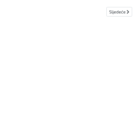
Sljedeći člana
Sljedeće