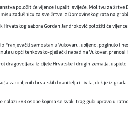
anstva položit će vijence i upaliti svijeće. Molitvu za žrt
 misu zadušnicu za sve žrtve iz Domovinskog rata na groblj
ik Hrvatskog sabora Gordan Jandroković položiti će vijenc
io Franjevački samostan u Vukovaru, ubijeno, poginulo i nesta
enule u opći tenkovsko-pješački napad na Vukovar, prenosi 
roj dragovoljaca iz cijele Hrvatske i drugih zemalja, uspjel
ća zarobljenih hrvatskih branitelja i civila, dok je iz gra
se nalazi 383 osobe kojima se svaki trag gubi upravo u rat