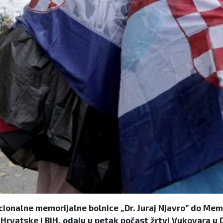
onalne memorijalne bolnice „Dr. Juraj Njavro” do Mem
le Hrvatske i BiH, odaju u petak počast žrtvi Vukovara 