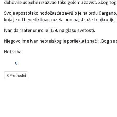
duhovne uspjehe i izazvao tako golemu zavist. Zbog toga j
Svoje apostolsko hodočašće završio je na brdu Gargano,
koja je od benediktinaca uzela ono najstrože i najkrutije
Ivan da Mater umro je 1139. na glasu svetosti.
Njegovo ime Ivan hebrejskog je porijekla i znači: „Bog se 
Notra.ba
0
Prethodni članak: Blagdan svetog Alojzija Gonzage
Prethodni