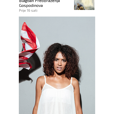
Blagdan Preobraženja
KRISTOVA ŽIVOTA
Gospodinova
Prije 16 sati