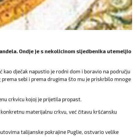
nđela. Ondje je s nekolicinom sljedbenika utemeljio
 Već kao dječak napustio je rodni dom i boravio na području
rog prema sebi i prema drugima što mu je priskrbilo mnoge
 crkvicu kojoj je prijetila propast.
o konkretnu materijalnu crkvu, već čitavu kršćansku
putovima talijanske pokrajine Puglie, ostvario velike