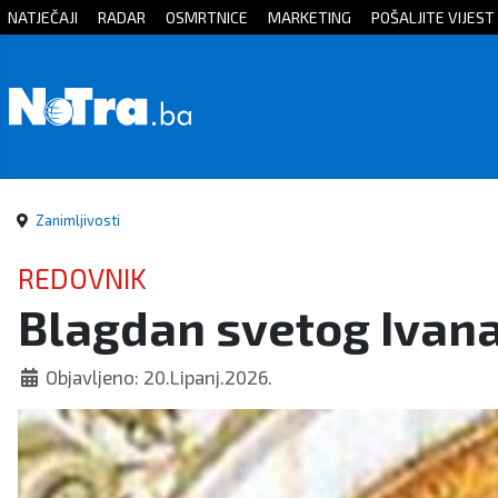
NATJEČAJI
RADAR
OSMRTNICE
MARKETING
POŠALJITE VIJEST
Početna
Vijesti
Sport
Zanimljivosti
Kultura
REDOVNIK
Blagdan svetog Ivan
Crna
kronika
Objavljeno: 20.Lipanj.2026.
Politika
Zanimljivosti