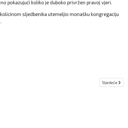
o pokazujući koliko je duboko privržen pravoj vjeri.
ekolicinom sljedbenika utemeljio monašku kongregaciju
.
Sljedeći član
Sljedeće