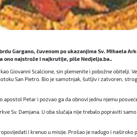
 brdu Gargano, čuvenom po ukazanjima Sv. Mihaela Arka
no najstrože i najkrutije, piše Nedjelja.ba..
a), kao Giovanni Scalcione, sin plemenite i pobožne obitelji.
 otoku San Pietro. Bio je samotnjak, šutljiv i zatvoren, st
ao apostol Petar i pozvao ga da obnovi jednu njemu posvećenu
 crkve Sv. Damjana. U oba slučaja nije trebalo popraviti sam
ropovijedati i krenuo u misije. Prošao je nadugo i naširoko 