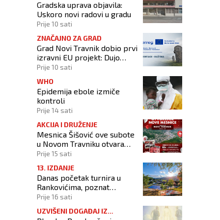
Gradska uprava objavila:
Uskoro novi radovi u gradu
Prije 10 sati
ZNAČAJNO ZA GRAD
Grad Novi Travnik dobio prvi
izravni EU projekt: Dujo
potpisao ugovor
Prije 10 sati
WHO
Epidemija ebole izmiče
kontroli
Prije 14 sati
AKCIJA I DRUŽENJE
Mesnica Šišović ove subote
u Novom Travniku otvara
poslovnicu!
Prije 15 sati
13. IZDANJE
Danas početak turnira u
Rankovićima, poznat
raspored prvog dana
Prije 16 sati
UZVIŠENI DOGAĐAJ IZ