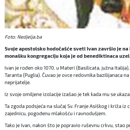
Foto: Nedjelja.ba
Svoje apostolsko hodočašće sveti Ivan završio je na
monašku kongregaciju koja je od benediktinaca uzela o
Ivan je rođen oko 1070. u Materi (Basilicata, južna Italij
Taranta (Puglia). Čuvao je ovce redovnika bazilijanaca na
neprijatelje.
Iz svoje omiljene izolacije izašao je tek kada mu se ukaz
Ta zgoda podsjeća na slučaj Sv. Franje Asiškog i križa iz
zajednicu, pogođenu mlakošću i ravnodušjem.
Tako je Ivan, nakon što je popravio ruševnu crkvu, stao p