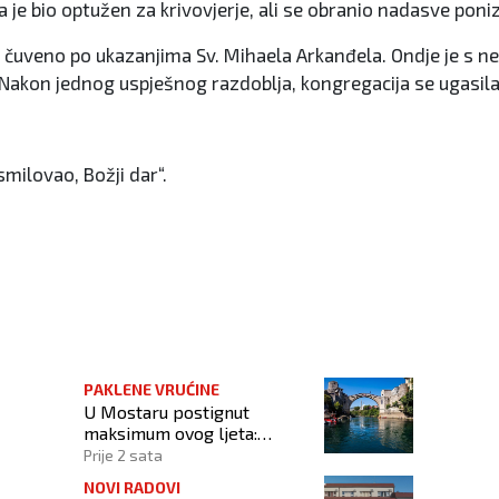
e bio optužen za krivovjerje, ali se obranio nadasve ponizn
 čuveno po ukazanjima Sv. Mihaela Arkanđela. Ondje je s n
. Nakon jednog uspješnog razdoblja, kongregacija se ugasila
smilovao, Božji dar“.
PAKLENE VRUĆINE
U Mostaru postignut
maksimum ovog ljeta:
Izmjerena temperatura od
Prije 2 sata
42,3 stupnja Celzijeva
NOVI RADOVI