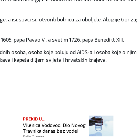
uge, a isusovci su otvorili bolnicu za oboljele. Alojzije Gon
1605. papa Pavao V., a svetim 1726. papa Benedikt XIII.
idnih osoba, osoba koje boluju od AIDS-a i osoba koje o njim
kava i kapela diljem svijeta i hrvatskih krajeva.
PREKID U
Vilenica Vodovod: Dio Novog
VODOSNABDIJEVANJU
Travnika danas bez vode!
Prije 2 sata