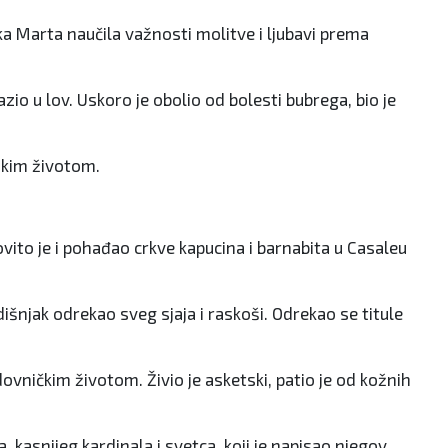
jka Marta naučila važnosti molitve i ljubavi prema
zio u lov. Uskoro je obolio od bolesti bubrega, bio je
skim životom.
ovito je i pohađao crkve kapucina i barnabita u Casaleu
odišnjak odrekao sveg sjaja i raskoši. Odrekao se titule
ovničkim životom. Živio je asketski, patio je od kožnih
 kasnijeg kardinala i svetca, koji je napisao njegov