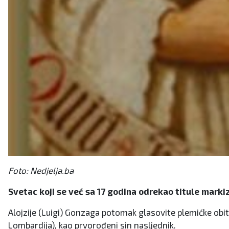
Foto: Nedjelja.ba
S
vetac koji se već sa 17 godina odrekao titule markiz
Alojzije (Luigi) Gonzaga potomak glasovite plemićke obite
Lombardija), kao prvorođeni sin nasljednik.