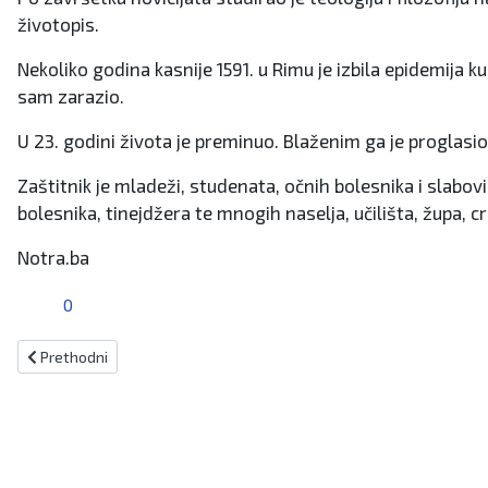
životopis.
Nekoliko godina kasnije 1591. u Rimu je izbila epidemija k
sam zarazio.
U 23. godini života je preminuo. Blaženim ga je proglasio 
Zaštitnik je mladeži, studenata, očnih bolesnika i slabov
bolesnika, tinejdžera te mnogih naselja, učilišta, župa, cr
Notra.ba
0
Prethodni članak: Blagdan svetog Ivana Fishera
Prethodni