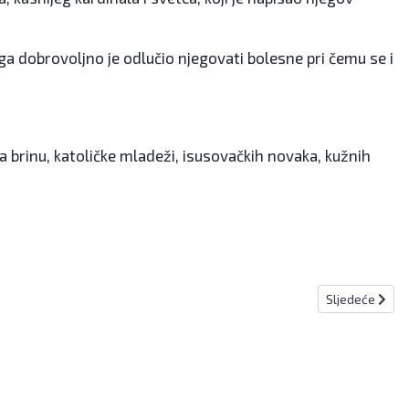
zaga dobrovoljno je odlučio njegovati bolesne pri čemu se i
a brinu, katoličke mladeži, isusovačkih novaka, kužnih
Sljedeći člana
Sljedeće