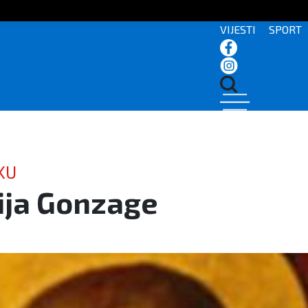
VIJESTI
SPORT
KU
ija Gonzage