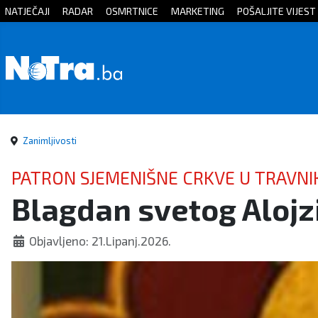
NATJEČAJI
RADAR
OSMRTNICE
MARKETING
POŠALJITE VIJEST
Početna
Vijesti
Sport
Zanimljivosti
Kultura
PATRON SJEMENIŠNE CRKVE U TRAVNI
Blagdan svetog Alojz
Crna
kronika
Objavljeno: 21.Lipanj.2026.
Politika
Zanimljivosti