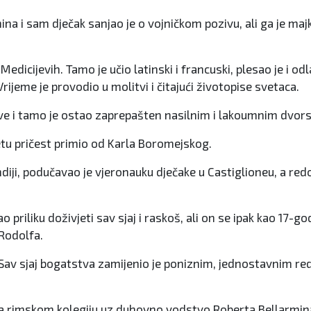
ina i sam dječak sanjao je o vojničkom pozivu, ali ga je ma
icijevih. Tamo je učio latinski i francuski, plesao je i odla
Vrijeme je provodio u molitvi i čitajući životopise svetaca.
ove i tamo je ostao zaprepašten nasilnim i lakoumnim dvor
vetu pričest primio od Karla Boromejskog.
diji, podučavao je vjeronauku dječake u Castiglioneu, a red
 priliku doživjeti sav sjaj i raskoš, ali on se ipak kao 17-g
Rodolfa.
 Sav sjaj bogatstva zamijenio je poniznim, jednostavnim red
u na rimskom kolegiju uz duhovno vodstvo Roberta Bellarmina,