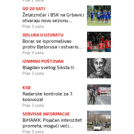
OD 20 SATI
Željezničar i BSK na Grbavici
otvaraju novu sezonu
nogometnog prvenstva BiH
Prije 3 sata
ODLUKA U UZVRATU
Borac se ispromašivao
protiv Bjelorusa i ostvario
minimalno slavlje
Prije 3 sata
IZNIMNO POŠTOVAN
Blagdan svetog Siksta II.
Prije 3 sata
KSB
Radarske kontrole za 7.
kolovoza!
Prije 3 sata
SERVISNE INFORMACIJE
BiHAMK: Pojačan intenzitet
prometa, mogući veći
zastoji!
Prije 3 sata