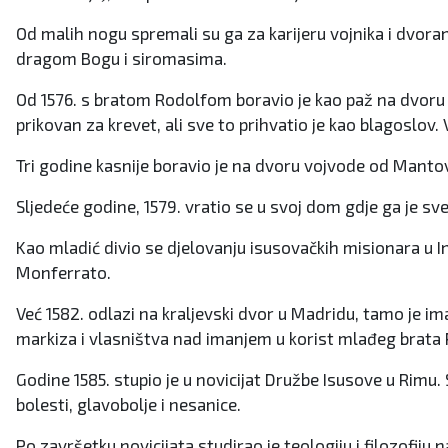
Od malih nogu spremali su ga za karijeru vojnika i dvoran
dragom Bogu i siromasima.
Od 1576. s bratom Rodolfom boravio je kao paž na dvoru Med
prikovan za krevet, ali sve to prihvatio je kao blagoslov. 
Tri godine kasnije boravio je na dvoru vojvode od Mant
Sljedeće godine, 1579. vratio se u svoj dom gdje ga je s
Kao mladić divio se djelovanju isusovačkih misionara u In
Monferrato.
Već 1582. odlazi na kraljevski dvor u Madridu, tamo je imao
markiza i vlasništva nad imanjem u korist mlađeg brata 
Godine 1585. stupio je u novicijat Družbe Isusove u Rimu.
bolesti, glavobolje i nesanice.
Po završetku novicijata studirao je teologiju i filozofij