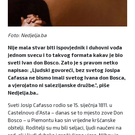
Foto: Nedjelja.ba
Nije mala stvar biti ispovjednik i duhovni vođa
jednom svecu i to takvog formata kakav je bio
sveti Ivan don Bosco. Zato je s pravom netko
napisao: „Ljudski govoreći, bez svetog Josipa
Cafassa ne bismo imali svetog Ivana don Bosca,
a vjerojatno ni salezijanske družbe.", piše
Nedjelja.ba..
Sveti Josip Cafasso rodio se 15. siječnja 1811. u
Castelnovo d’Asta – danas se to mjesto zove Don
Bosco – u Piemontu kao sin vrijedne kršćanske
obitelji. Roditelji su mu bili seljaci, ljudi naučeni na
rad, ali i ljudi duboke i proživljene vjere. Njihov je