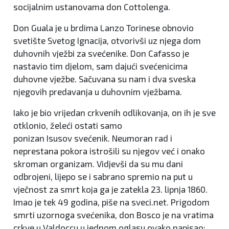
socijalnim ustanovama don Cottolenga.
Don Guala je u brdima Lanzo Torinese obnovio
svetište Svetog Ignacija, otvorivši uz njega dom
duhovnih vježbi za svećenike. Don Cafasso je
nastavio tim djelom, sam dajući svećenicima
duhovne vježbe. Sačuvana su nam i dva sveska
njegovih predavanja u duhovnim vježbama.
Iako je bio vrijedan crkvenih odlikovanja, on ih je sve
otklonio, želeći ostati samo
ponizan Isusov svećenik. Neumoran rad i
neprestana pokora istrošili su njegov već i onako
skroman organizam. Vidjevši da su mu dani
odbrojeni, lijepo se i sabrano spremio na put u
vječnost za smrt koja ga je zatekla 23. lipnja 1860.
Imao je tek 49 godina, piše na sveci.net. Prigodom
smrti uzornoga svećenika, don Bosco je na vratima
crkve u Valdoccu u jednom oglasu ovako napisao: