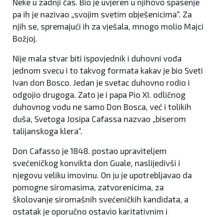
Neke u zadnji čas. Bio je uvjeren u njihovo spasenje
pa ih je nazivao „svojim svetim obješenicima“. Za
njih se, spremajući ih za vješala, mnogo molio Majci
Božjoj.
Nije mala stvar biti ispovjednik i duhovni vođa
jednom svecu i to takvog formata kakav je bio Sveti
Ivan don Bosco. Jedan je svetac duhovno rodio i
odgojio drugoga. Zato je i papa Pio XI. odličnog
duhovnog vođu ne samo Don Bosca, već i tolikih
duša, Svetoga Josipa Cafassa nazvao „biserom
talijanskoga klera“.
Don Cafasso je 1848. postao upraviteljem
svećeničkog konvikta don Guale, naslijedivši i
njegovu veliku imovinu. On ju je upotrebljavao da
pomogne siromasima, zatvorenicima, za
školovanje siromašnih svećeničkih kandidata, a
ostatak je oporučno ostavio karitativnim i