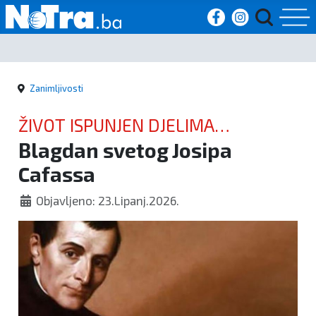
Početna
Zanimljivosti
Vijesti
ŽIVOT ISPUNJEN DJELIMA
Sport
Blagdan svetog Josipa
NEOBIČNE SVEĆENIČKE REVNOSTI
Cafassa
Kultura
Objavljeno: 23.Lipanj.2026.
Crna
kronika
Politika
Zanimljivosti