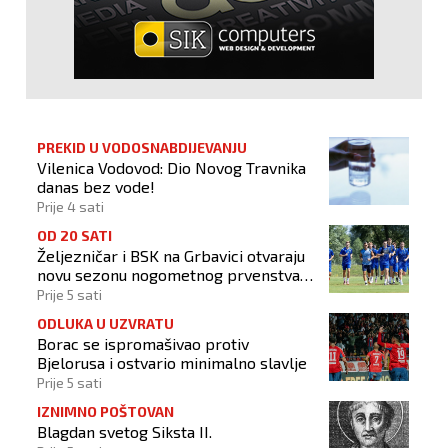
PREKID U VODOSNABDIJEVANJU
Vilenica Vodovod: Dio Novog Travnika
danas bez vode!
Prije 4 sati
OD 20 SATI
Željezničar i BSK na Grbavici otvaraju
novu sezonu nogometnog prvenstva
BiH
Prije 5 sati
ODLUKA U UZVRATU
Borac se ispromašivao protiv
Bjelorusa i ostvario minimalno slavlje
Prije 5 sati
IZNIMNO POŠTOVAN
Blagdan svetog Siksta II.