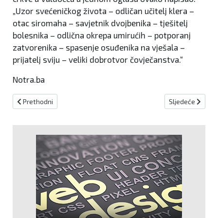
„Uzor svećeničkog života – odličan učitelj klera –
otac siromaha – savjetnik dvojbenika – tješitelj
bolesnika – odlična okrepa umirućih – potporanj
zatvorenika – spasenje osuđenika na vješala –
prijatelj sviju – veliki dobrotvor čovječanstva.“
Notra.ba
Prethodni članak: Blagdan svetog Ivana Krstitelja
Sljedeći članak:
Prethodni
Sljedeće