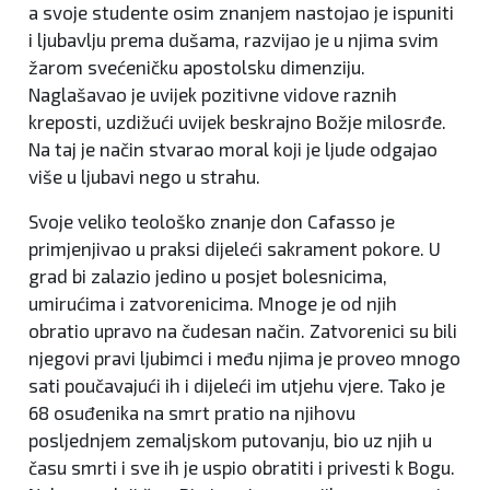
a svoje studente osim znanjem nastojao je ispuniti
i ljubavlju prema dušama, razvijao je u njima svim
žarom svećeničku apostolsku dimenziju.
Naglašavao je uvijek pozitivne vidove raznih
kreposti, uzdižući uvijek beskrajno Božje milosrđe.
Na taj je način stvarao moral koji je ljude odgajao
više u ljubavi nego u strahu.
Svoje veliko teološko znanje don Cafasso je
primjenjivao u praksi dijeleći sakrament pokore. U
grad bi zalazio jedino u posjet bolesnicima,
umirućima i zatvorenicima. Mnoge je od njih
obratio upravo na čudesan način. Zatvorenici su bili
njegovi pravi ljubimci i među njima je proveo mnogo
sati poučavajući ih i dijeleći im utjehu vjere. Tako je
68 osuđenika na smrt pratio na njihovu
posljednjem zemaljskom putovanju, bio uz njih u
času smrti i sve ih je uspio obratiti i privesti k Bogu.