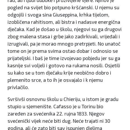
pogled na svijet bio potpuno kršćanski. U njemu su
odgojili i svoga sina Giuseppina, krhka tijelom,
izobličena rahitisom, ali bistra i nadasve energična
dječaka. Kad je došao u školu, njegovi su ga drugovi
zbog malena stasa i grbe jako zadirkivali, vrijeđali i
izrugivali, pa je morao mnogo pretrpjeti. No unatoč
tome on je prema svima ostao dobar i odnosio se
prijateljski. I baš je time izvojevao pobjedu jer su ga
kasnije svi voljeli i gotovo na rukama nosili. Osjetili
su kako se u tom dječaku krije neobično dobro i
plemenito srce, a to ih je osvajalo i k njemu
privlačilo.
Svršivši osnovnu školu u Chieriju, u istom je gradu
stupio u sjemenište. Cafasso je u Torinu bio
zaređen za svećenika 22. rujna 1833. Njegov
svećenički vijek neće biti dug. Neće trajati ni 30
godina, ali će zato biti sav ispunjen djelima