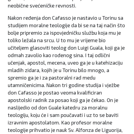
neobične svećeničke revnosti.
Nakon ređenja don Cafasso je nastavio u Torinu sa
studijem moralne teologije da bi se na taj način što
bolje pripremio za ispovjedničku službu koja mu je
toliko ležala na srcu. U to mu je vrijeme bio
učiteljem glasoviti teolog don Luigi Guala, koji ga je
odmah zavolio kao rođenog sina. I taj odlični
učenjak, apostol, mecena, uveo ga je u katehizaciju
mladih zidara, kojih je u Torinu bilo mnogo, a
spremio ga je i za pastoralni rad medu
utamničenicima. Nakon tri godine studija i vježbe
don Cafasso je postao veoma kvalificiran
apostolski radnik za posao koji ga je čekao. On je
naslijedio od don Guale katedru za moralnu
teologiju, koju će i sam poučavati i uz to se baviti
izravnim apostolatom. Kao profesor moralne
teologije prihvatio je nauk Sv. Alfonza de Liguorija,