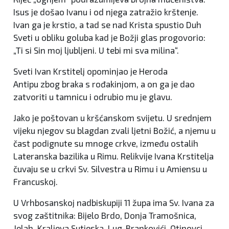
Isus je došao Ivanu i od njega zatražio krštenje.
Ivan ga je krstio, a tad se nad Krista spustio Duh
Sveti u obliku goluba kad je Božji glas progovorio:
„Ti si Sin moj ljubljeni. U tebi mi sva milina“.
Sveti Ivan Krstitelj opominjao je Heroda
Antipu zbog braka s rođakinjom, a on ga je dao
zatvoriti u tamnicu i odrubio mu je glavu.
Jako je poštovan u kršćanskom svijetu. U srednjem
vijeku njegov su blagdan zvali ljetni Božić, a njemu u
čast podignute su mnoge crkve, između ostalih
Lateranska bazilika u Rimu. Relikvije Ivana Krstitelja
čuvaju se u crkvi Sv. Silvestra u Rimu i u Amiensu u
Francuskoj.
U Vrhbosanskoj nadbiskupiji 11 župa ima Sv. Ivana za
svog zaštitnika: Bijelo Brdo, Donja Tramošnica,
Jelah, Kraljeva Sutjeska, Lug-Brankovići, Otinovci,