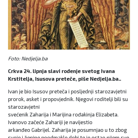
Foto: Nedjelja.ba
Crkva 24. lipnja slavi rođenje svetog Ivana
Krstitelja, Isusova preteče, piše Nedjelja.ba..
Ivan je bio Isusov preteča i posljednji starozavjetni
prorok, asket i propovjednik. Njegovi roditelji bili su
starozavjetni
svećenik Zaharija i Marijina rođakinja Elizabeta.
Ivanovo začeće Zahariji je navijestio
arkanđeo Gabrijel. Zaharija je posumnjao u to zbog
svoje i ženine poodmakle dobi te je ostao nijem sve