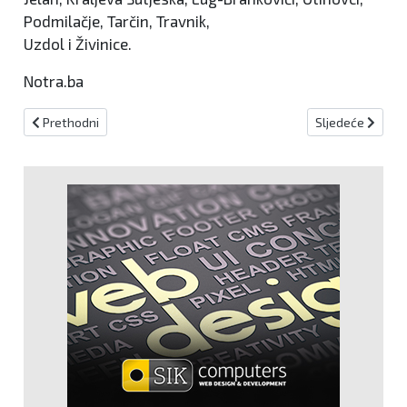
Podmilačje, Tarčin, Travnik,
Uzdol i Živinice.
Notra.ba
Prethodni članak: Blagdan svetog Vilima Verčelskog
Sljedeći članak
Prethodni
Sljedeće