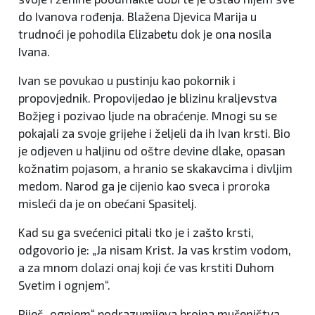
do Ivanova rođenja. Blažena Djevica Marija u
trudnoći je pohodila Elizabetu dok je ona nosila
Ivana.
Ivan se povukao u pustinju kao pokornik i
propovjednik. Propovijedao je blizinu kraljevstva
Božjeg i pozivao ljude na obraćenje. Mnogi su se
pokajali za svoje grijehe i željeli da ih Ivan krsti. Bio
je odjeven u haljinu od oštre devine dlake, opasan
kožnatim pojasom, a hranio se skakavcima i divljim
medom. Narod ga je cijenio kao sveca i proroka
misleći da je on obećani Spasitelj.
Kad su ga svećenici pitali tko je i zašto krsti,
odgovorio je: „Ja nisam Krist. Ja vas krstim vodom,
a za mnom dolazi onaj koji će vas krstiti Duhom
Svetim i ognjem“.
Riječ „ognjem“ podrazumijeva brojna mučeništva.