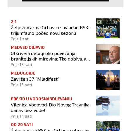
2:1
Željezničar na Grbavici savladao BSK i
trijumfalno počeo novu sezonu
Prije 1 sat
MEDVED OBJAVIO
Otkriveni detalji oko povećanja
braniteljskih mirovina: Tko dobiva, a
tko ne
Prije 13 sati
MEĐUGORJE
Završen 37. "Mladifest"
Prije 13 sati
PREKID U VODOSNABDIJEVANJU
Vilenica Vodovod: Dio Novog Travnika
danas bez vode!
Prije 14 sati
OD 20 SATI
Željezničar i BSK na Grbavici otvaraju