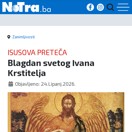
Početna
Zanimljivosti
Vijesti
ISUSOVA PRETEČA
Sport
Blagdan svetog Ivana
Krstitelja
Kultura
Objavljeno: 24.Lipanj.2026.
Crna
kronika
Politika
Zanimljivosti