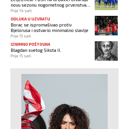
novu sezonu nogometnog prvenstva
BiH
Prije 14 sati
ODLUKA U UZVRATU
Borac se ispromašivao protiv
Bjelorusa i ostvario minimalno slavlje
Prije 15 sati
IZNIMNO POŠTOVAN
Blagdan svetog Siksta II.
Prije 15 sati